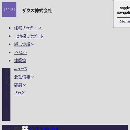
toggle
toggle
navigat
navigat
Men
Men
住宅プロデュース
土地探しサポート
施工実績
イベント
建築家
ニュース
資料請求・各種お問い合わせ
会社情報
店舗
ブログ
関東
0120-054-354