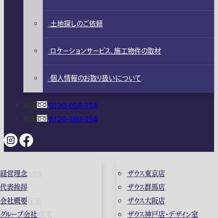
土地探しのご依頼
ロケーションサービス、施工物件の取材
個人情報のお取り扱いについて
関東
0120-054-354
関西
0120-360-354
ガレージハウス
経営理念
ザウス東京店
高級住宅
代表挨拶
ザウス群馬店
店舗併用住宅
会社概要
ザウス大阪店
和風モダンの住宅
グループ会社
ザウス神戸店・デザイン室