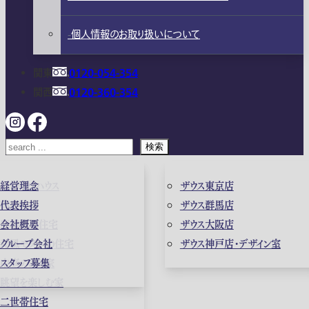
個人情報のお取り扱いについて
関東
0120-054-354
関西
0120-360-354
検索
ガレージハウス
経営理念
ザウス東京店
高級住宅
代表挨拶
ザウス群馬店
店舗併用住宅
会社概要
ザウス大阪店
和風モダンの住宅
グループ会社
ザウス神戸店・デザイン室
中庭のある家
スタッフ募集
眺望を楽しむ家
二世帯住宅