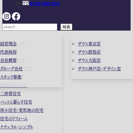
関西
0120-360-354
検索
ガレージハウス
経営理念
ザウス東京店
高級住宅
代表挨拶
ザウス群馬店
店舗併用住宅
会社概要
ザウス大阪店
和風モダンの住宅
グループ会社
ザウス神戸店・デザイン室
中庭のある家
スタッフ募集
眺望を楽しむ家
二世帯住宅
ペットと暮らす住宅
狭小住宅・変形地の住宅
住宅のリフォーム
ナチュラル・シンプル