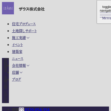
toggle
toggle
navigat
navigat
Men
Men
住宅プロデュース
土地探しサポート
施工実績
イベント
建築家
ニュース
資料請求・各種お問い合わせ
会社情報
店舗
ブログ
関東
0120-054-354