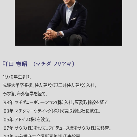
町田 憲昭 (マチダ ノリアキ）
1970年生まれ。
成蹊大学卒業後、住友建設（現三井住友建設）入社。
その後、海外留学を経て、
‘98年 マチダコーポレーション(株）入社。専務取締役を経て
‘03年 マチダマーケティング(株）代表取締役社長就任。
‘06年 アトイス(株）を設立。
‘07年 ザウス(株）を設立。プロデュース業をザウス(株)に移管。
‘10年 ～前橋商工会議所青年部 代表幹事