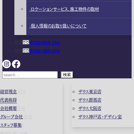
ロケーションサービス、施工物件の取材
個人情報のお取り扱いについて
関東
0120-054-354
関西
0120-360-354
検索
ガレージハウス
経営理念
ザウス東京店
高級住宅
代表挨拶
ザウス群馬店
店舗併用住宅
会社概要
ザウス大阪店
和風モダンの住宅
グループ会社
ザウス神戸店・デザイン室
中庭のある家
スタッフ募集
眺望を楽しむ家