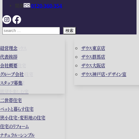
関西
0120-360-354
検索
ガレージハウス
経営理念
ザウス東京店
高級住宅
代表挨拶
ザウス群馬店
店舗併用住宅
会社概要
ザウス大阪店
和風モダンの住宅
グループ会社
ザウス神戸店・デザイン室
中庭のある家
スタッフ募集
眺望を楽しむ家
二世帯住宅
ペットと暮らす住宅
狭小住宅・変形地の住宅
住宅のリフォーム
ナチュラル・シンプル