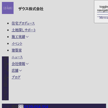
toggle
toggle
navigat
navigat
Men
Men
住宅プロデュース
土地探しサポート
施工実績
イベント
建築家
ニュース
資料請求・各種お問い合わせ
会社情報
店舗
ブログ
関東
0120-054-354