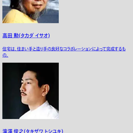
高田 勲(タカダ イサオ)
住宅は、住まい手と造り手の良好なコラボレーションによって完成するも
の。
滝澤 俊之(タキザワ トシユキ)