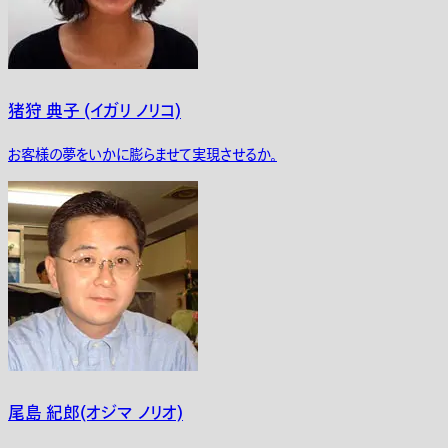
猪狩 典子 (イガリ ノリコ)
お客様の夢をいかに膨らませて実現させるか。
尾島 紀郎(オジマ ノリオ)