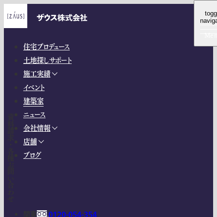
togg
togg
togg
navig
navig
navig
Me
Me
Me
住宅プロデュース
土地探しサポート
施工実績
イベント
建築家
ニュース
資料請求・各種お問い合わせ
会社情報
店舗
ブログ
関東
0120-054-354