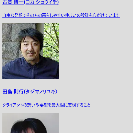
古賀 修一(コガ シュウイチ)
自由な発想でその方の暮らしやすい住まいの設計を心がけています
田島 則行(タジマノリユキ）
クライアントの想いや要望を最大限に実現すること