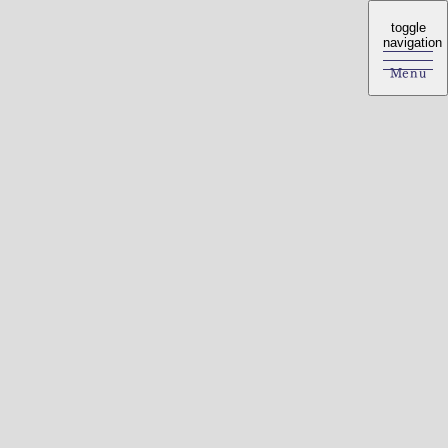
toggle
toggle
navigation
navigation
Menu
Menu