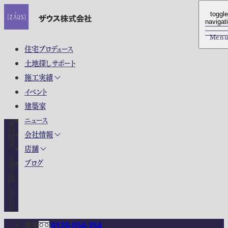
toggle
toggle
navigat
navigat
Men
Men
住宅プロデュース
土地探しサポート
施工実績
イベント
建築家
ニュース
資料請求・各種お問い合わせ
会社情報
店舗
ブログ
関東
0120-054-354