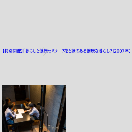
【特別開催】「暮らしと健康セミナー?花と緑のある健康な暮らし?」2007年2月1