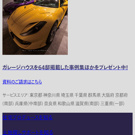
ガレージハウスを64邸掲載した事例集ほかをプレゼント中！
資料のご請求はこちら
サービスエリア：東京都 神奈川県 埼玉県 千葉県 群馬県 大阪府 京都府
(南部) 兵庫県(中南部) 奈良県 和歌山県 滋賀県(南部) 三重県(一部)
住宅プロデュースを知る
土地探しサポートを知る