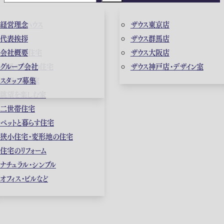
ガレージハウス
経営理念
ザウス東京店
高級住宅
代表挨拶
ザウス群馬店
店舗併用住宅
会社概要
ザウス大阪店
和風モダンの住宅
グループ会社
ザウス神戸店・デザイン室
中庭のある家
スタッフ募集
眺望を楽しむ家
二世帯住宅
ペットと暮らす住宅
狭小住宅・変形地の住宅
住宅のリフォーム
ナチュラル・シンプル
オフィス・ビルなど