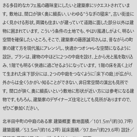
きる多目的なカフェ風の趣味室にしたいと建築家にリクエストされていま
す。 敷地は、間口が狭く奥に細長い、いわゆる”うなぎの寝床”。古い街並に
よく見かける形状。両隣も住まいが建っていて道路に面した部分以外は建
物に囲まれています。 こういう条件の土地でも、やはり風通しがよく、明るい
空間を確保したいところ。そこで、建築家の藤原誠司さんは、昔ながらの町
家の建て方を現代風にアレンジし、快適かつオシャレな空間になるように
設計。 プランは、建物の中ほどに2つの中庭を設け、上から光と風を取り込
み、1階でも明るく快適に過ごせるようになっています。 1階の床を高く上げ
て生まれた床下部分には、2つの中庭をつなぐように「床下の庭」が広がり、
外からは全くうかがい知ることができない、非日常空間の演出も見所で
す。 間口が狭く、奥に細長いという敷地に形状が近い方には参考になる建
物です。もちろん、建築家のデザイナーズ住宅としても見所がありますので、
ぜひご参加ください。
北半田中町の中庭のある家 建築概要 敷地面積／101.5m²(約30.7坪)
建築面積／53.5m²(約16.2坪) 延床面積／97.8m²(約29.6坪) 設計／