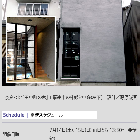
｢奈良・北半田中町の家｣工事途中の外観と中庭(左下) 設計／藤原誠司
7月14日(土)、15日(日) 両日とも 13:30〜(要予
開催日時
約)