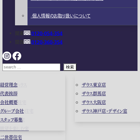
個人情報のお取り扱いについて
関東
0120-054-354
関西
0120-360-354
検索
ガレージハウス
経営理念
ザウス東京店
高級住宅
代表挨拶
ザウス群馬店
店舗併用住宅
会社概要
ザウス大阪店
和風モダンの住宅
グループ会社
ザウス神戸店・デザイン室
中庭のある家
スタッフ募集
眺望を楽しむ家
二世帯住宅