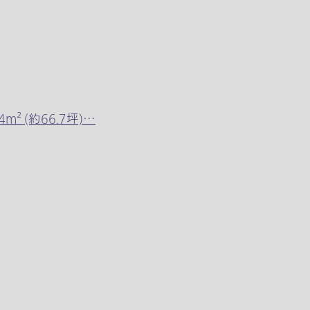
² (約66.7坪)…