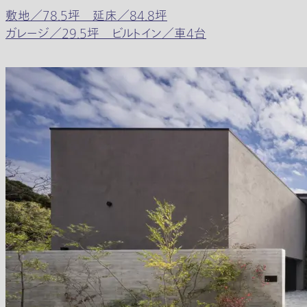
敷地／78.5坪 延床／84.8坪
ガレージ／29.5坪 ビルトイン／車4台