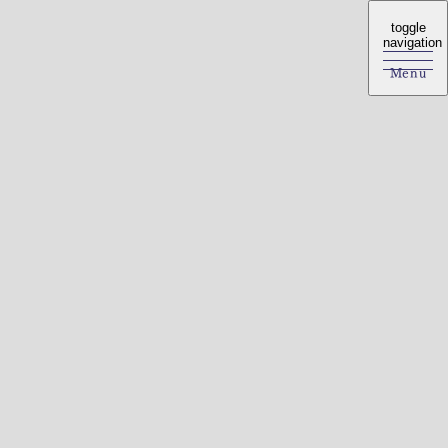
toggle
toggle
navigation
navigation
Menu
Menu