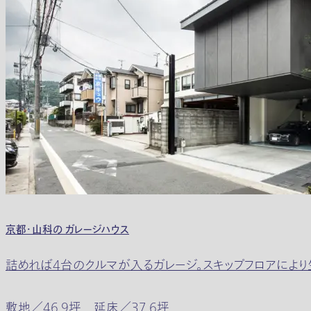
京都・山科の ガレージハウス
詰めれば4台のクルマが入るガレージ。スキップフロアによ
敷地／46.9坪 延床／37.6坪