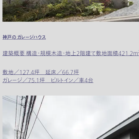
神戸の ガレージハウス
建築概要 構造・規模木造・地上2階建て敷地面積421.2m² (約1
敷地／127.4坪 延床／66.7坪
ガレージ／75.1坪 ビルトイン／車4台