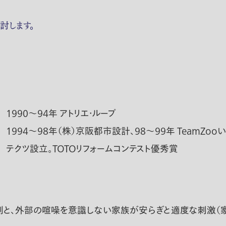
討します。
1990～94年 アトリエ・ループ
1994～98年（株）京阪都市設計、98～99年 TeamZ
テクツ設立。TOTOリフォームコンテスト優秀賞
割と、外部の喧噪を意識しない家族が安らぎと適度な刺激（