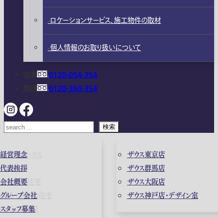
ロケーションサービス、施工物件の取材
個人情報のお取り扱いについて
関東
0120-054-354
関西
0120-360-354
検索
ガレージハウス
経営理念
ザウス東京店
高級住宅
代表挨拶
ザウス群馬店
店舗併用住宅
会社概要
ザウス大阪店
和風モダンの住宅
グループ会社
ザウス神戸店・デザイン室
中庭のある家
スタッフ募集