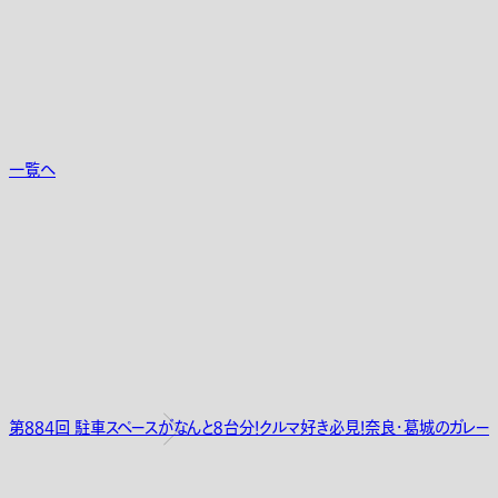
一覧へ
第884回 駐車スペースがなんと８台分！クルマ好き必見！奈良・葛城のガレー