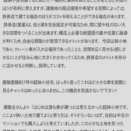
超狭小住宅建てるにあたり、一般的に費用を抑えることを考えると木造の
ほうが有利に思えますが、建築地の周辺環境や希望する空間によっては、
鉄骨造で建てる場合のほうがコストを抑えることができる場合があります。
鉄骨造(重量)は、柱と梁を完全固定が可能なため、間に壁や柱のない大
きな空間をつくることが出来ます。構造上必要な耐震壁の量や位置に融通
が利くため、自由な間取りが実現できるメリットがあります。 今回は狭小地
であり、クレーン車が入れる場所であったことと、空間を広く見せる(感じさ
せる)ことが住み心地に大きくかかわってくるため、鉄骨造のメリットを存分
に活かせると判断し、採用しています。
建築面積約7坪の超狭小住宅、はっきり言ってこれほど小さな家を実際に
見るチャンスはめったにありません。この機会を見逃さないで下さい！
建築主さんより 「はじめは誰も家が建つとは思えなかった超狭小地です。
ここより狭い土地で建てようと思う方は、そうそういないはず。当初は中古の
マンションでも購入しようと考えていましたが、この小さな土地を見つけ、