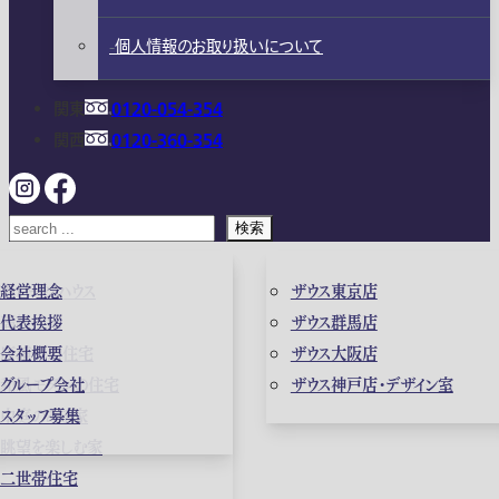
個人情報のお取り扱いについて
関東
0120-054-354
関西
0120-360-354
検索
ガレージハウス
経営理念
ザウス東京店
高級住宅
代表挨拶
ザウス群馬店
店舗併用住宅
会社概要
ザウス大阪店
和風モダンの住宅
グループ会社
ザウス神戸店・デザイン室
中庭のある家
スタッフ募集
眺望を楽しむ家
二世帯住宅