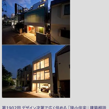
第1902回 デザイン次第で広く住める 「狭小住宅」 建築相談