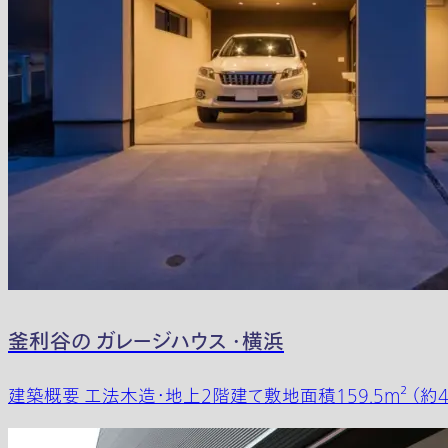
釜利谷の ガレージハウス ・横浜
建築概要 工法木造・地上2階建て敷地面積159.5m² （約48.