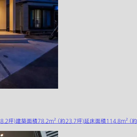
2坪)建築面積78.2m² （約23.7坪)延床面積114.8m² （