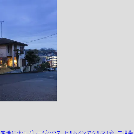
住宅地に建つ ガレージハウス 。ビルトインでクルマ1台、二