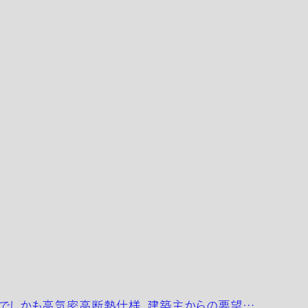
世帯でしかも高気密高断熱仕様。建築主からの要望…