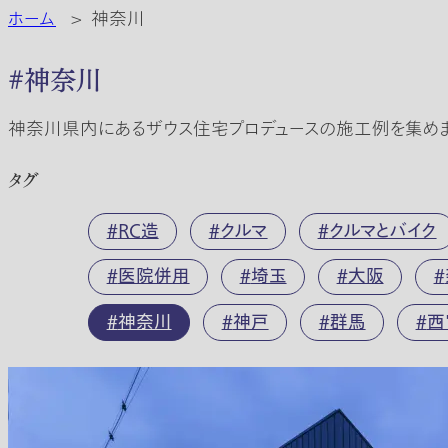
ホーム
>
神奈川
#神奈川
神奈川県内にあるザウス住宅プロデュースの施工例を集めま
タグ
RC造
クルマ
クルマとバイク
医院併用
埼玉
大阪
神奈川
神戸
群馬
西