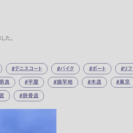
した。
テニスコート
バイク
ボート
リフ
奈良
平屋
旗竿地
木造
東京
宮
鉄骨造