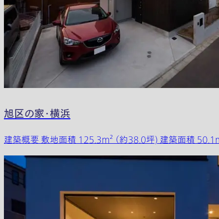
旭区の家・横浜
建築概要 敷地面積 125.3m² （約38.0坪) 建築面積 50.1m