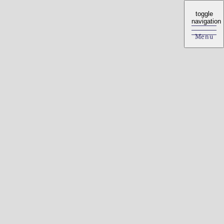
toggle
toggle
navigation
navigation
Menu
Menu