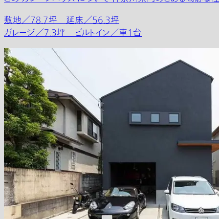
敷地／78.7坪 延床／56.3坪
ガレージ／7.3坪 ビルトイン／車1台