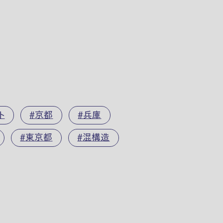
ト
京都
兵庫
東京都
混構造