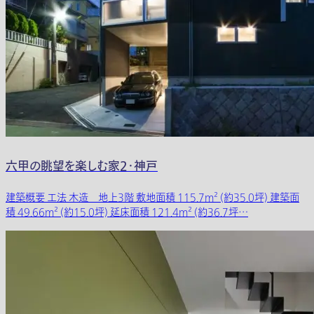
六甲の眺望を楽しむ家2・神戸
建築概要 工法 木造 地上3階 敷地面積 115.7m² (約35.0坪) 建築面
積 49.66m² (約15.0坪) 延床面積 121.4m² (約36.7坪…