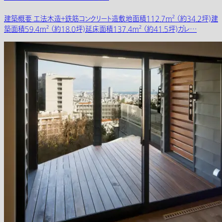
建築概要 工法木造＋鉄筋コンクリート造敷地面積112.7m² （約34.2坪)建
築面積59.4m² （約18.0坪)延床面積137.4m² （約41.5坪)ガレ…