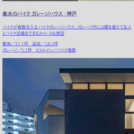
垂水のバイク ガレージハウス ・神戸
バイクが複数台入る バイクガレージハウス 。ガレージ内には腰を据えて友人
とバイク談義をできるスペースも併設
敷地／31.1坪 延床／28.3坪
ガレージ／5.2坪 ビルトイン／バイク複数