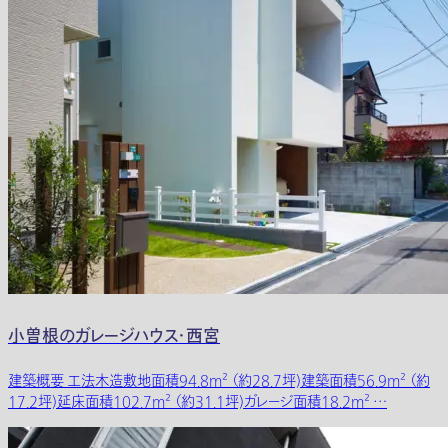
小曽根のガレージハウス・西宮
建築概要 工法木造敷地面積94.8m² （約28.7坪)建築面積56.9m² （約
17.2坪)延床面積102.7m² （約31.1坪)ガレージ面積18.2m² …