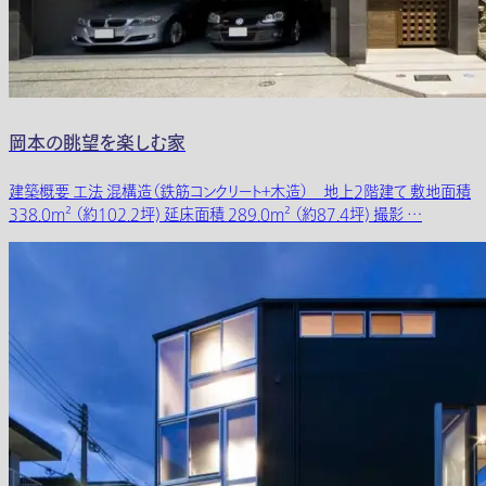
岡本の眺望を楽しむ家
建築概要 工法 混構造（鉄筋コンクリート＋木造） 地上2階建て 敷地面積
338.0m² （約102.2坪) 延床面積 289.0m² （約87.4坪) 撮影 …