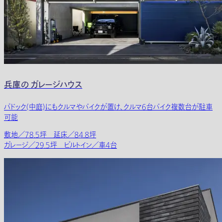
兵庫の ガレージハウス
パドック(中庭)にもクルマやバイクが置け、クルマ6台バイク複数台が駐車
可能
敷地／78.5坪 延床／84.8坪
ガレージ／29.5坪 ビルトイン／車4台