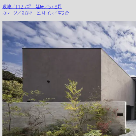
敷地／112.7坪 延床／57.8坪
ガレージ／9.8坪 ビルトイン／車2台