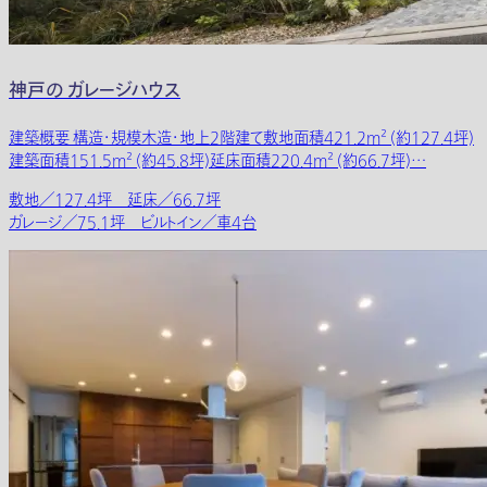
神戸の ガレージハウス
建築概要 構造・規模木造・地上2階建て敷地面積421.2m² (約127.4坪)
建築面積151.5m² (約45.8坪)延床面積220.4m² (約66.7坪)…
敷地／127.4坪 延床／66.7坪
ガレージ／75.1坪 ビルトイン／車4台