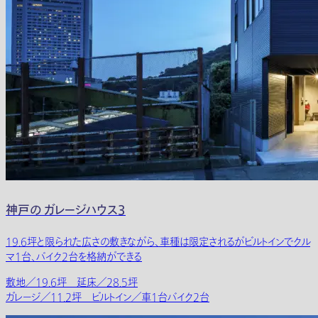
神戸の ガレージハウス3
19.6坪と限られた広さの敷きながら、車種は限定されるがビルトインでクル
マ1台、バイク2台を格納ができる
敷地／19.6坪 延床／28.5坪
ガレージ／11.2坪 ビルトイン／車1台バイク2台