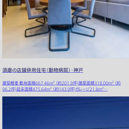
須磨の店舗併用住宅（動物病院）・神戸
建築概要 敷地面積667.46m² （約201.9坪)建築面積318.00m² （約
96.2坪)延床面積475.64m² （約143.9坪)ガレージ21.8m²…