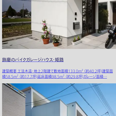
飾磨のバイクガレージハウス・姫路
建築概要 工法木造・地上2階建て敷地面積133.0m² （約40.2坪)建築面
積58.5m² （約17.7坪)延床面積98.5m² （約29.8坪)ガレージ面積…