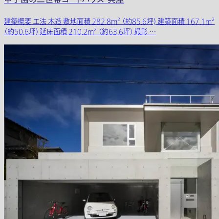
甲子園の二世帯コートハウス・兵庫
建築概要 工法 木造 敷地面積 282.8m² （約85.6坪) 建築面積 167.1m²
（約50.6坪) 延床面積 210.2m² （約63.6坪) 撮影 …