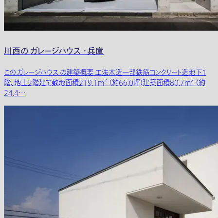
川西の ガレージハウス ・兵庫
この ガレージハウス の建築概要 工法木造一部鉄筋コンクリート造地下1
階、地上2階建て敷地面積219.1m² （約66.0坪)建築面積80.7m² （約
24.4…