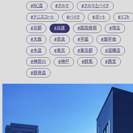
RC造
クルマ
クルマとバイク
テニスコート
バイク
ボート
リフト
京都
兵庫
医院併用
埼玉
大阪
奈良
平屋
旗竿地
木造
東京
東京都
混構造
神奈川
神戸
群馬
西宮
鉄骨造