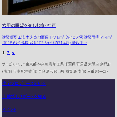
六甲の眺望を楽しむ家・神戸
建築概要 工法 木造 敷地面積 132.6m² （約40.2坪) 建築面積 61.4m²
（約18.6坪) 延床面積 103.5m² （約31.4坪) 撮影 平…
1
2
>
サービスエリア：東京都 神奈川県 埼玉県 千葉県 群馬県 大阪府 京都府
(南部) 兵庫県(中南部) 奈良県 和歌山県 滋賀県(南部) 三重県(一部)
住宅プロデュースを知る
土地探しサポートを知る
イベント