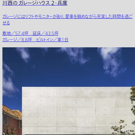
川西の ガレージハウス 2・兵庫
ガレージにはリフトやモニターがあり、愛車を眺めながら充実した時間を過ご
せる
敷地／57.4坪 延床／43.5坪
ガレージ／8.8坪 ビルトイン／車1台