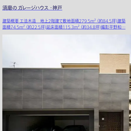
須磨の ガレージハウス ・神戸
建築概要 工法木造 地上2階建て敷地面積279.5m² （約84.5坪)建築
面積74.5m² （約22.5坪)延床面積115.3m² （約34.8坪)撮影平野和…