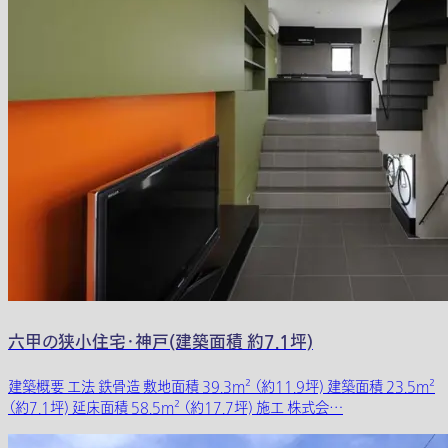
六甲の狭小住宅・神戸(建築面積 約7.1坪)
建築概要 工法 鉄骨造 敷地面積 39.3m² （約11.9坪) 建築面積 23.5m²
（約7.1坪) 延床面積 58.5m² （約17.7坪) 施工 株式会…