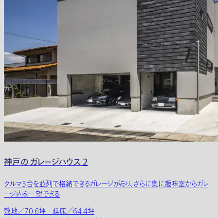
神戸の ガレージハウス 2
クルマ3台を並列で格納できるガレージがあり、さらに奥に趣味室からガレ
ージ内を一望できる
敷地／70.6坪 延床／64.4坪