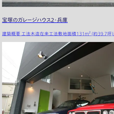
宝塚のガレージハウス２・兵庫
建築概要 工法木造在来工法敷地面積131m² (約39.7坪)建