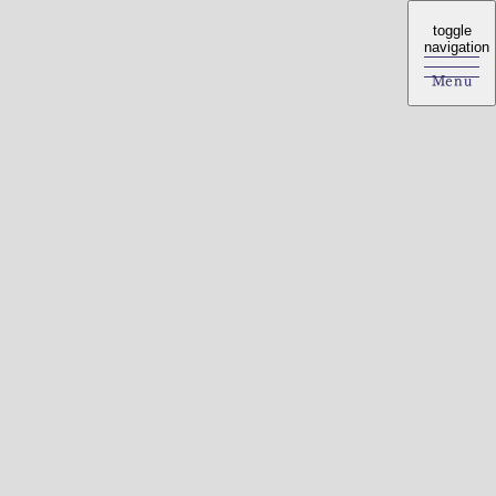
toggle
toggle
navigation
navigation
Menu
Menu