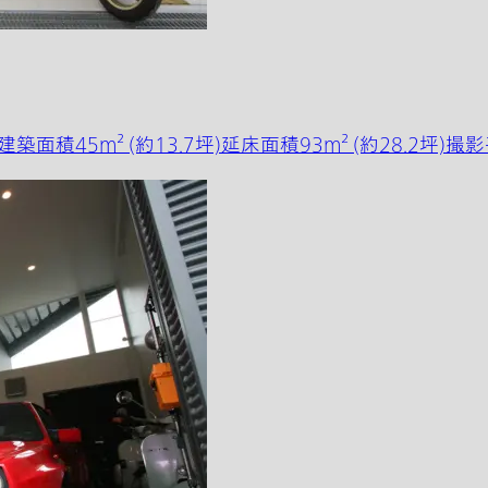
築面積45m² (約13.7坪)延床面積93m² (約28.2坪)撮