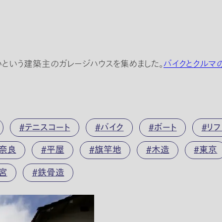
いという建築主のガレージハウスを集めました。
バイクとクルマ
テニスコート
バイク
ボート
リフ
奈良
平屋
旗竿地
木造
東京
宮
鉄骨造