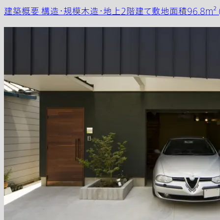
建築概要 構造・規模木造・地上2階建て敷地面積96.8m² (約2