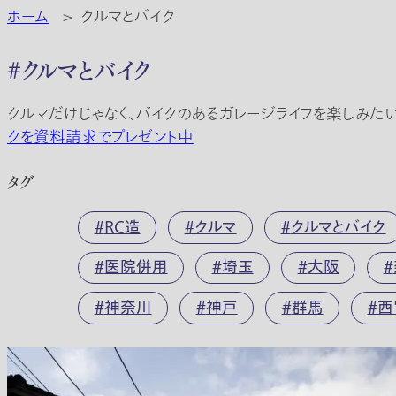
ホーム
>
クルマとバイク
#クルマとバイク
クルマだけじゃなく、バイクのあるガレージライフを楽しみた
クを資料請求でプレゼント中
タグ
RC造
クルマ
クルマとバイク
医院併用
埼玉
大阪
神奈川
神戸
群馬
西