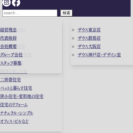
検索
ガレージハウス
経営理念
ザウス東京店
高級住宅
代表挨拶
ザウス群馬店
店舗併用住宅
会社概要
ザウス大阪店
和風モダンの住宅
グループ会社
ザウス神戸店・デザイン室
中庭のある家
スタッフ募集
眺望を楽しむ家
二世帯住宅
ペットと暮らす住宅
狭小住宅・変形地の住宅
住宅のリフォーム
ナチュラル・シンプル
オフィス・ビルなど