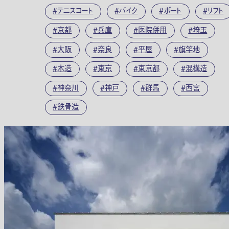
テニスコート
バイク
ボート
リフト
京都
兵庫
医院併用
埼玉
大阪
奈良
平屋
旗竿地
木造
東京
東京都
混構造
神奈川
神戸
群馬
西宮
鉄骨造