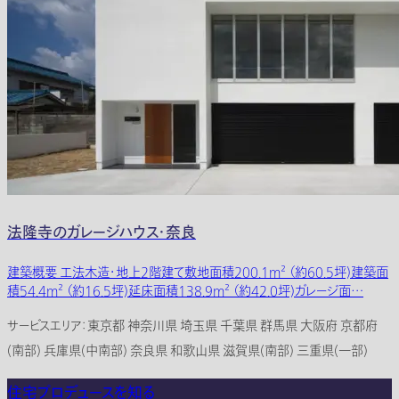
法隆寺のガレージハウス・奈良
建築概要 工法木造・地上2階建て敷地面積200.1m² （約60.5坪)建築面
積54.4m² （約16.5坪)延床面積138.9m² （約42.0坪)ガレージ面…
サービスエリア：東京都 神奈川県 埼玉県 千葉県 群馬県 大阪府 京都府
(南部) 兵庫県(中南部) 奈良県 和歌山県 滋賀県(南部) 三重県(一部)
住宅プロデュースを知る