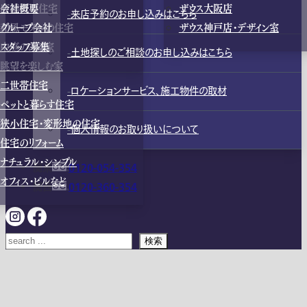
店舗併用住宅
会社概要
ザウス大阪店
来店予約のお申し込みはこちら
和風モダンの住宅
グループ会社
ザウス神戸店・デザイン室
中庭のある家
スタッフ募集
土地探しのご相談のお申し込みはこちら
眺望を楽しむ家
二世帯住宅
ロケーションサービス、施工物件の取材
ペットと暮らす住宅
狭小住宅・変形地の住宅
個人情報のお取り扱いについて
住宅のリフォーム
ナチュラル・シンプル
関東
0120-054-354
オフィス・ビルなど
関西
0120-360-354
検索