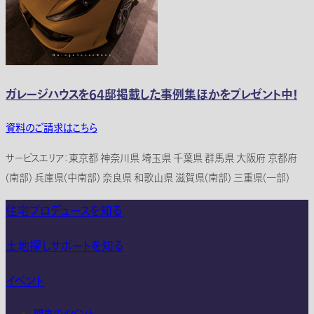
ガレージハウスを64邸掲載した事例集ほかをプレゼント中！
資料のご請求はこちら
サービスエリア：東京都 神奈川県 埼玉県 千葉県 群馬県 大阪府 京都府
(南部) 兵庫県(中南部) 奈良県 和歌山県 滋賀県(南部) 三重県(一部)
住宅プロデュースを知る
土地探しサポートを知る
イベント