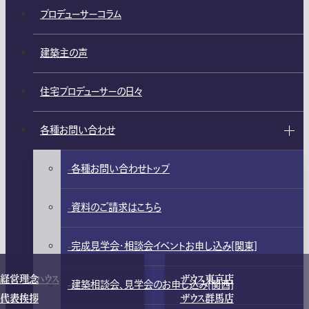
プロデューサーコラム
建築主の声
住宅プロデューサーの日々
各種お問い合わせ
各種お問い合わせトップ
資料のご請求はこちら
完成見学会・相談会イベントお申し込み[関東]
ガレージハウス
経営理念
ザウス東京店
建築相談会、見学会のお申し込み[関西]
高級住宅
代表挨拶
ザウス群馬店