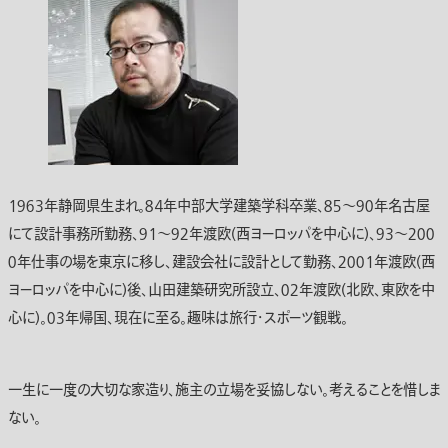
１９６３年静岡県生まれ。８４年中部大学建築学科卒業、８５～９０年名古屋
にて設計事務所勤務、９１～９２年渡欧(西ヨーロッパを中心に)、９３～２００
０年仕事の場を東京に移し、建設会社に設計として勤務、２００１年渡欧(西
ヨーロッパを中心に)後、山田建築研究所設立、０２年渡欧(北欧、東欧を中
心に)。０３年帰国、現在に至る。趣味は旅行・スポーツ観戦。
一生に一度の大切な家造り、施主の立場を妥協しない。考えることを惜しま
ない。