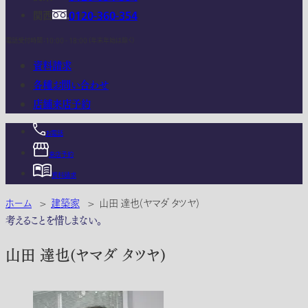
関西
0120-360-354
電話受付時間：10:00 - 18:00 (年末年始は除く)
資料請求
各種お問い合わせ
店舗来店予約
お電話
来店予約
資料請求
ホーム
>
建築家
>
山田 達也(ヤマダ タツヤ)
考えることを惜しまない。
山田 達也(ヤマダ タツヤ)