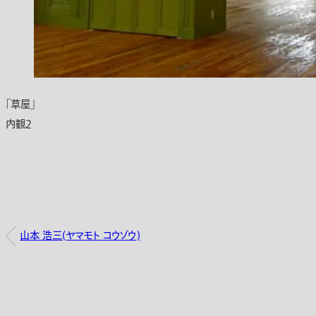
「草屋」
内観2
山本 浩三(ヤマモト コウゾウ)