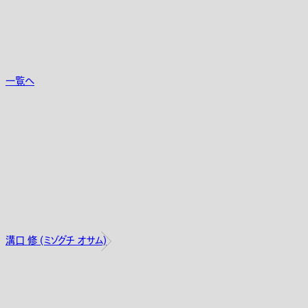
一覧へ
溝口 修 (ミゾグチ オサム)