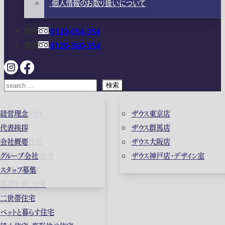
個人情報のお取り扱いについて
関東
0120-054-354
関西
0120-360-354
検索
ガレージハウス
経営理念
ザウス東京店
高級住宅
代表挨拶
ザウス群馬店
店舗併用住宅
会社概要
ザウス大阪店
和風モダンの住宅
グループ会社
ザウス神戸店・デザイン室
中庭のある家
スタッフ募集
眺望を楽しむ家
二世帯住宅
ペットと暮らす住宅