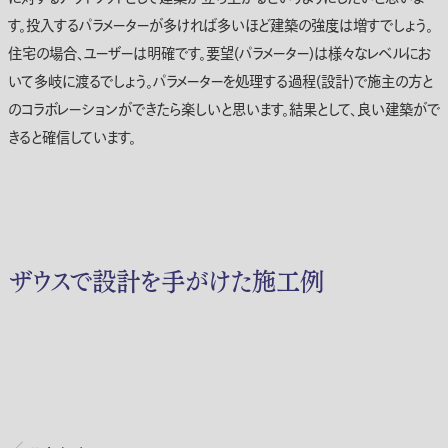
す。投入するパラメーターが多ければ多いほど建築の強度は増すでしょう。
住宅の場合、ユーザーは明確です。要望(パラメーター)は様々なレベルにお
いて多岐に渡るでしょう。パラメーターを処理する過程(設計)で施主の方と
のコラボレーションができたら楽しいと思います。結果として、良い建築がで
きると確信しています。
ザウスで設計を手がけた施工例