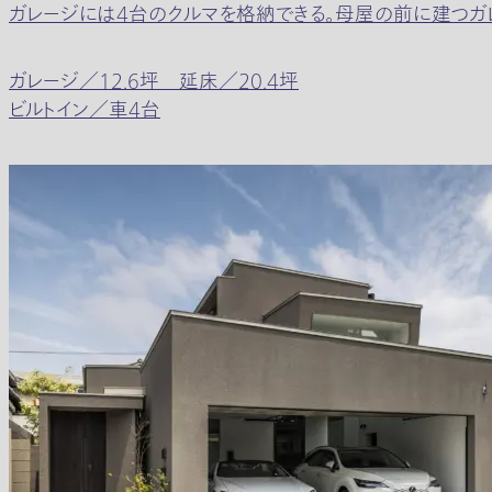
ガレージには4台のクルマを格納できる。母屋の前に建つガレ
ガレージ／12.6坪 延床／20.4坪
ビルトイン／車4台