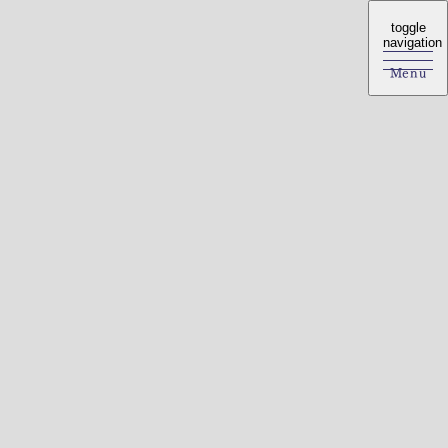
toggle
toggle
navigation
navigation
Menu
Menu