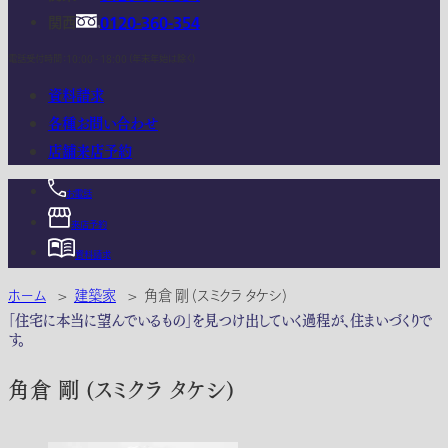
関西
0120-360-354
電話受付時間：10:00 - 18:00 (年末年始は除く)
資料請求
各種お問い合わせ
店舗来店予約
お電話
来店予約
資料請求
ホーム
>
建築家
>
角倉 剛 (スミクラ タケシ)
「住宅に本当に望んでいるもの」を見つけ出していく過程が、住まいづくりで
す。
角倉 剛 (スミクラ タケシ)