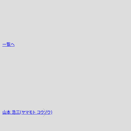
一覧へ
山本 浩三(ヤマモト コウゾウ)