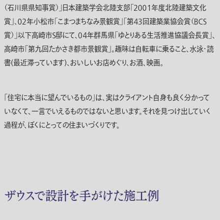
（石川県県知事賞）」日本建築学会北陸支部「２００１年度北陸建築文化
賞」、０２年小松市「こまつまちなみ景観賞」「第４３回建築業協会賞（ＢＣＳ
賞）」以下高崎市Ｓ邸にて、０４年群馬県「ゆとりある生活推進協議会長賞」、
高崎市「第九回たかさき都市景観賞」。趣味は自転車に乗ること、水泳・読
書(最近滞っています)、おいしいお店めぐり、お酒、映画。
「住宅に本当に望んでいるもの」は、実はクライアント自身も良く分かって
いなくて、一言でいえるものではないと思います。それを見つけ出していく
過程が、ぼくにとっての住まいづくりです。
ザウスで設計を手がけた施工例