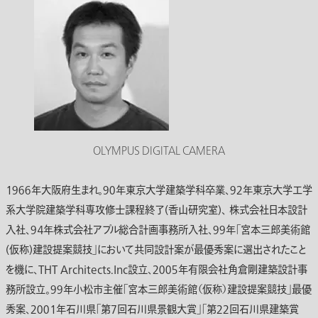
OLYMPUS DIGITAL CAMERA
１９６６年大阪府生まれ。９０年東京大学建築学科卒業、９２年東京大学工学
系大学院建築学科専攻修士課程終了(香山研究室)、 株式会社日本設計
入社、９４年株式会社アプル総合計画事務所入社、９９年「宮本三郎美術館
(仮称)建設提案競技」において共同設計案が最優秀案に選出されたこと
を機に、THT Architects.Inc設立、２００５年有限会社角倉剛建築設計事
務所設立。９９年小松市主催「宮本三郎美術館（仮称）建設提案競技」最優
秀案、２００１年石川県「第７回石川県景観大賞」「第２２回石川県建築賞