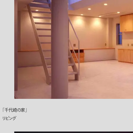
「千代崎の家」
リビング