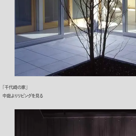
「千代崎の家」
中庭よりリビングを見る