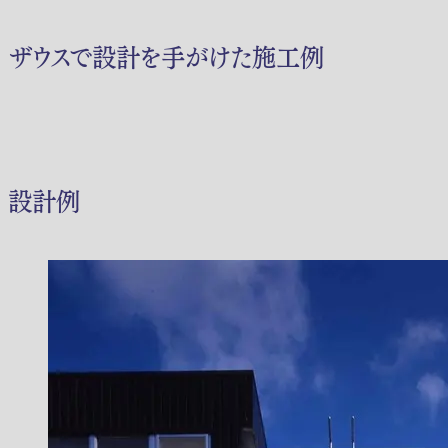
ザウスで設計を手がけた施工例
設計例