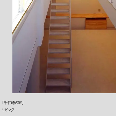
「千代崎の家」
リビング