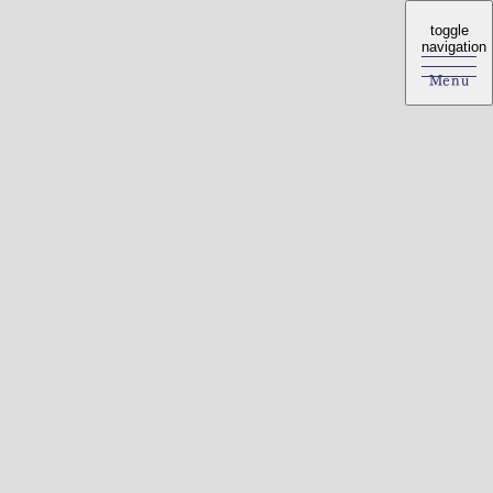
toggle
toggle
navigation
navigation
Menu
Menu