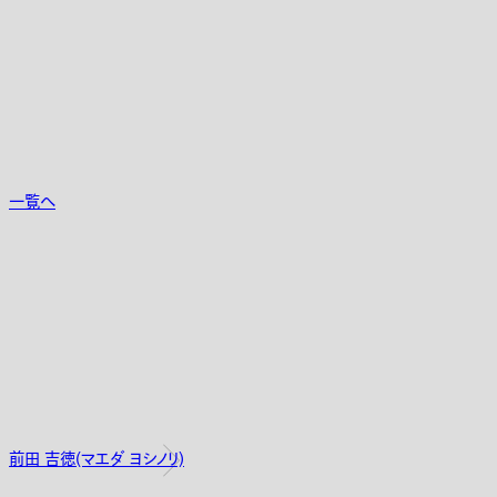
一覧へ
前田 吉徳(マエダ ヨシノリ)