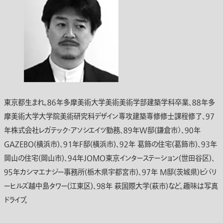
東京都生まれ。８６年多摩美術大学美術美術学部建築学科卒業、８８年多
摩美術大学大学院美術研究科デザイン専攻建築専修修士課程修了、９７
年株式会社レガテック・アソシエイツ勤務、８９年W邸(鎌倉市）、９０年
GAZEBO(横浜市)、９１年F邸(横浜市)、９２年 葛飾の住宅(葛飾市)、９３年
岡山の住宅(岡山市)、９４年JOMO東京インターステーション(世田谷区)、
９５年カシマエナジー事務所(栃木県宇都宮市)、９７年 M邸(茨城県)ビバリ
ーヒルズ越中島タワー(江東区)、９８年 萩国際大学(萩市)など。趣味は写真
ドライブ。