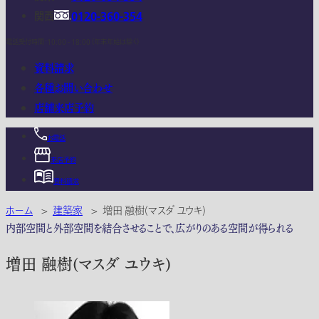
関西
0120-360-354
電話受付時間：10:00 - 18:00 (年末年始は除く)
資料請求
各種お問い合わせ
店舗来店予約
お電話
来店予約
資料請求
ホーム
>
建築家
>
増田 融樹(マスダ ユウキ)
内部空間と外部空間を結合させることで、広がりのある空間が得られる
増田 融樹(マスダ ユウキ)