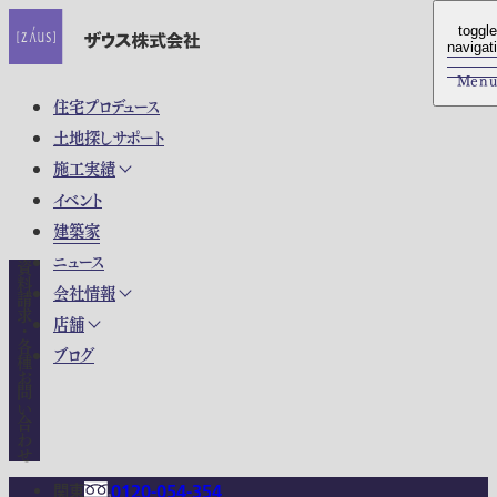
toggle
toggle
navigat
navigat
Men
Men
住宅プロデュース
土地探しサポート
施工実績
イベント
建築家
ニュース
資料請求・各種お問い合わせ
会社情報
店舗
ブログ
関東
0120-054-354