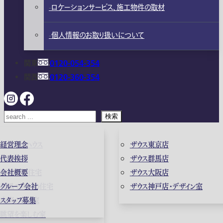
ロケーションサービス、施工物件の取材
個人情報のお取り扱いについて
関東
0120-054-354
関西
0120-360-354
検索
ガレージハウス
経営理念
ザウス東京店
高級住宅
代表挨拶
ザウス群馬店
店舗併用住宅
会社概要
ザウス大阪店
和風モダンの住宅
グループ会社
ザウス神戸店・デザイン室
中庭のある家
スタッフ募集
眺望を楽しむ家