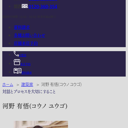
関西
0120-360-354
電話受付時間：10:00 - 18:00 (年末年始は除く)
資料請求
各種お問い合わせ
店舗来店予約
お電話
来店予約
資料請求
ホーム
>
建築家
>
河野 有悟(コウノ ユウゴ)
対話とプロセスを大切にすること
河野 有悟(コウノ ユウゴ)