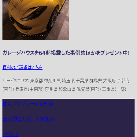
ガレージハウスを64邸掲載した事例集ほかをプレゼント中！
資料のご請求はこちら
サービスエリア：東京都 神奈川県 埼玉県 千葉県 群馬県 大阪府 京都府
(南部) 兵庫県(中南部) 奈良県 和歌山県 滋賀県(南部) 三重県(一部)
住宅プロデュースを知る
土地探しサポートを知る
イベント