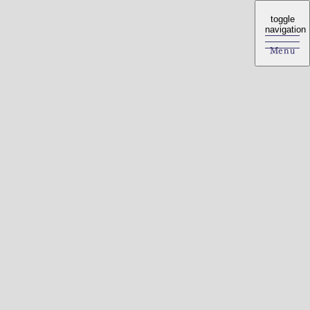
toggle
toggle
navigation
navigation
Menu
Menu