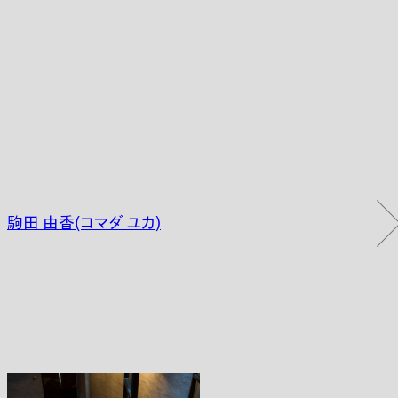
駒田 由香(コマダ ユカ)