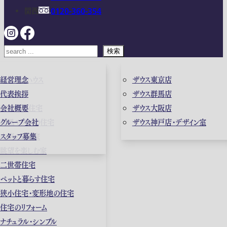
関西
0120-360-354
検索
ガレージハウス
経営理念
ザウス東京店
高級住宅
代表挨拶
ザウス群馬店
店舗併用住宅
会社概要
ザウス大阪店
和風モダンの住宅
グループ会社
ザウス神戸店・デザイン室
中庭のある家
スタッフ募集
眺望を楽しむ家
二世帯住宅
ペットと暮らす住宅
狭小住宅・変形地の住宅
住宅のリフォーム
ナチュラル・シンプル