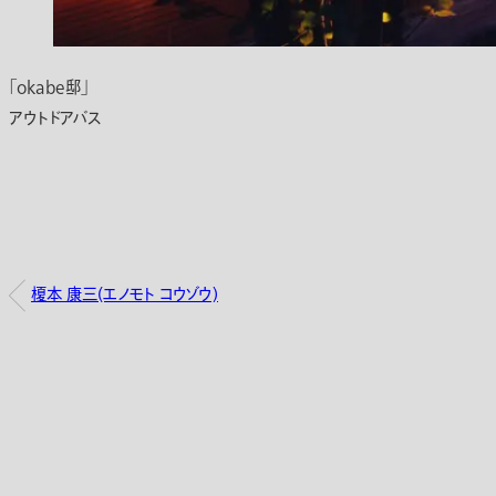
「okabe邸」
アウトドアバス
榎本 康三(エノモト コウゾウ)