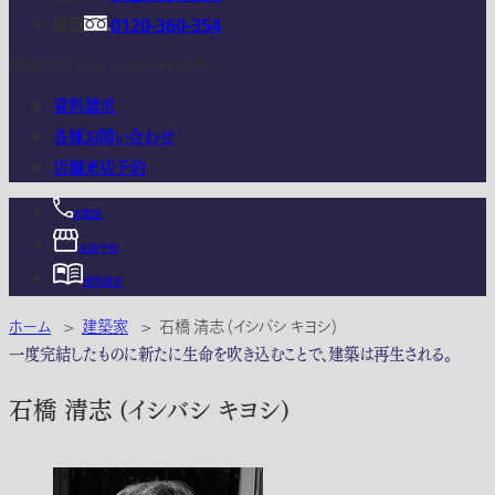
関西
0120-360-354
電話受付時間：10:00 - 18:00 (年末年始は除く)
資料請求
各種お問い合わせ
店舗来店予約
お電話
来店予約
資料請求
ホーム
>
建築家
>
石橋 清志 (イシバシ キヨシ)
一度完結したものに新たに生命を吹き込むことで、建築は再生される。
石橋 清志 (イシバシ キヨシ)