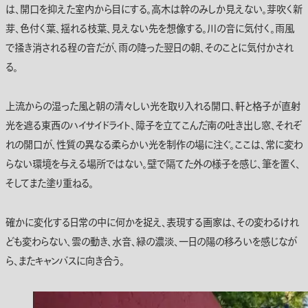
は、開口を抑えた室内から目にする。高木は幹のみしか見えない。芽吹く新
芽、色付く葉、揺れる枝葉、見えない先を想像する。川の音に気付く。雨風
で掻き消される程の音だが、雨の降った翌日の朝、そのことに気付かされ
る。
上流からの湿った風と朝の清々しい光を取り入れる開口、軒と格子が直射
光を遮る東西のハイサイドライト、障子を立てこんだ南の吐き出し窓、それぞ
れの開口が、性質の異なる柔らかい光を制作の場に注ぐ。ここは、常に変わ
らない環境を与える場所ではない。壁で隔てた外の様子を感じ、筆を置く、
そしてまた塗り重ねる。
確かに変化する日常の中に何かを捉え、表現する画家は、その変わるけれ
ども変わらない、雲の動き、水音、緑の濃淡、一日の陽の移ろいを感じなが
ら、またキャンバスに向き合う。