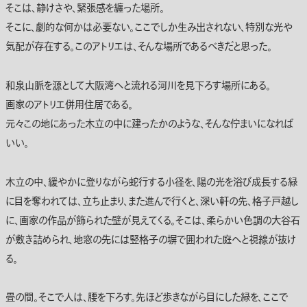
そこは、静けさや、緊張感を纏った場所。
そこに、劇的な何かは必要ない。ここでしか生み出されない、特別な光や
気配が存在する。このアトリエは、そんな場所であるべきだと思った。
和泉山脈を源として大阪湾へと流れる河川を見下ろす場所にある。
画家のアトリエ併用住居である。
元々この地にあった木立の中に建ったかのような、そんな佇まいになれば
いい。
木立の中、緩やかに登りながら蛇行する小径を、陽の光を浴び成長する緑
に目を奪われては、立ち止まり、また進んで行くと、深い軒の先、格子戸越し
に、画家の作品が飾られた壁が見えてくる。そこは、柔らかい色調の大谷石
が敷き詰められ、地窓の先には竪格子の塀で囲われた庭へと視線が抜け
る。
畳の間。そこで人は、腰を下ろす。先ほど歩きながら目にした緑を、ここで