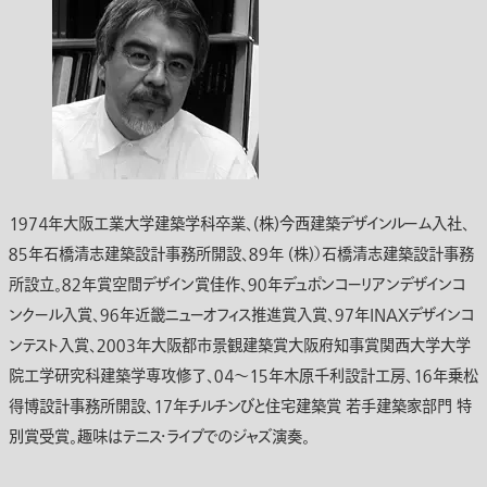
１９７４年大阪工業大学建築学科卒業、(株)今西建築デザインルーム入社、
８５年石橋清志建築設計事務所開設、８９年 (株)）石橋清志建築設計事務
所設立。８２年賞空間デザイン賞佳作、９０年デュポンコーリアンデザインコ
ンクール入賞、９６年近畿ニューオフィス推進賞入賞、９７年INAXデザインコ
ンテスト入賞、２００３年大阪都市景観建築賞大阪府知事賞関西大学大学
院工学研究科建築学専攻修了、０４～１５年木原千利設計工房、１６年乗松
得博設計事務所開設、１７年チルチンびと住宅建築賞 若手建築家部門 特
別賞受賞。趣味はテニス・ライブでのジャズ演奏。