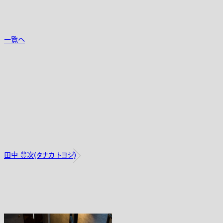
一覧へ
田中 豊次(タナカ トヨジ)