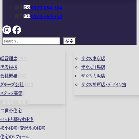
関東
0120-054-354
関西
0120-360-354
検索
ガレージハウス
経営理念
ザウス東京店
高級住宅
代表挨拶
ザウス群馬店
店舗併用住宅
会社概要
ザウス大阪店
和風モダンの住宅
グループ会社
ザウス神戸店・デザイン室
中庭のある家
スタッフ募集
眺望を楽しむ家
二世帯住宅
ペットと暮らす住宅
狭小住宅・変形地の住宅
住宅のリフォーム