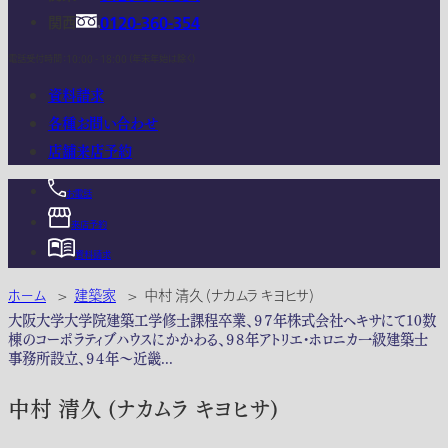
関西
0120-360-354
電話受付時間：10:00 - 18:00 (年末年始は除く)
資料請求
各種お問い合わせ
店舗来店予約
お電話
来店予約
資料請求
ホーム
>
建築家
>
中村 清久 (ナカムラ キヨヒサ)
大阪大学大学院建築工学修士課程卒業、９７年株式会社ヘキサにて10数
棟のコーポラティブハウスにかかわる、９８年アトリエ・ホロニカ一級建築士
事務所設立、９４年～近畿...
中村 清久 (ナカムラ キヨヒサ)