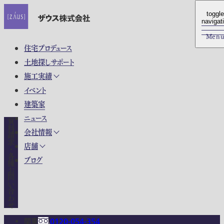
toggle
toggle
navigat
navigat
Men
Men
住宅プロデュース
土地探しサポート
施工実績
イベント
建築家
ニュース
資料請求・各種お問い合わせ
会社情報
店舗
ブログ
関東
0120-054-354