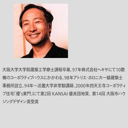
大阪大学大学院建築工学修士課程卒業、９７年株式会社ヘキサにて10数
棟のコーポラティブハウスにかかわる、９８年アトリエ・ホロニカ一級建築士
事務所設立、９４年～近畿大学非常勤講師、２０００年四天王寺コーポラティ
ブ住宅「棲’s東門」にて第2回 KANSAI 優良団地賞、 第14回 大阪市ハウ
ジングデザイン賞受賞