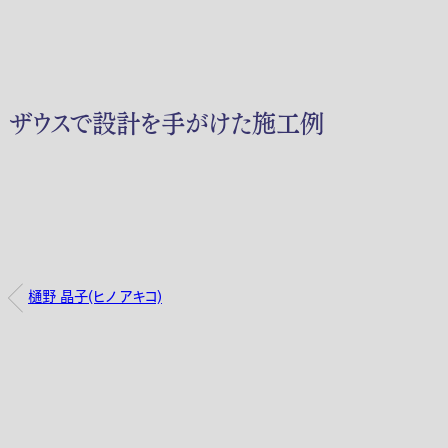
ザウスで設計を手がけた施工例
樋野 晶子(ヒノ アキコ)