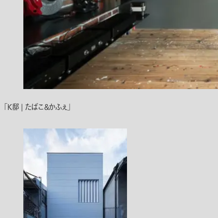
「K邸 | たばこ＆かふぇ」