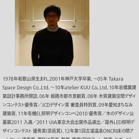
１９７８年和歌山県生まれ。２００１年神戸大学卒業、～０５年 Takara
Space Design Co.,Ltd、～１０年atelier KUU Co,.Ltd、１０年岩橋翼建
築設計事務所開設、０６年 姫路市都市景観賞、０８年 木質建築空間デザイ
ンコンテスト優秀賞／JCDデザイン賞 審査員特別賞、０９年愛知まちなみ
建築賞、１１年有機EL照明デザインコンペ2010 優秀賞／木のデザイン公
募展2011 入選／2011 UIA東京大会出展作品選出／屋外LED照明デ
ザインコンテスト 優秀賞(芸術賞)、１２年第1回古湯温泉ONCRI床の間ア