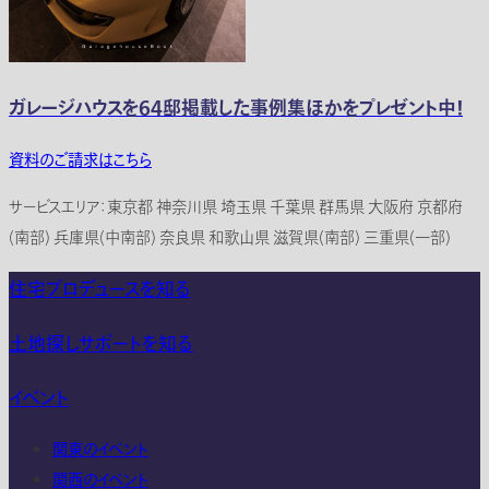
ガレージハウスを64邸掲載した事例集ほかをプレゼント中！
資料のご請求はこちら
サービスエリア：東京都 神奈川県 埼玉県 千葉県 群馬県 大阪府 京都府
(南部) 兵庫県(中南部) 奈良県 和歌山県 滋賀県(南部) 三重県(一部)
住宅プロデュースを知る
土地探しサポートを知る
イベント
関東のイベント
関西のイベント