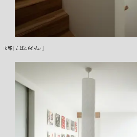
「K邸 | たばこ＆かふぇ」