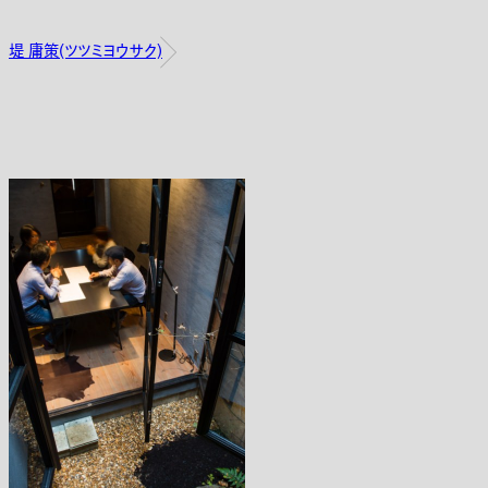
堤 庸策(ツツミヨウサク)