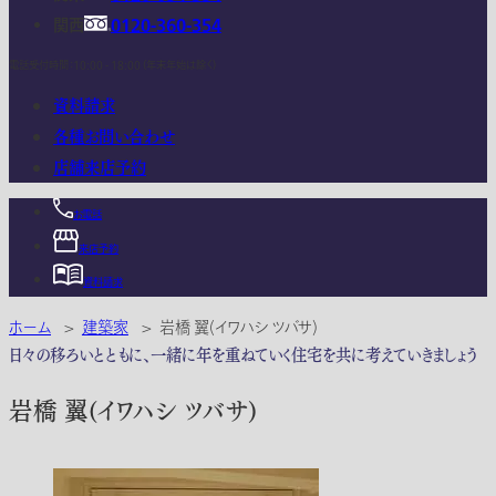
関西
0120-360-354
電話受付時間：10:00 - 18:00 (年末年始は除く)
資料請求
各種お問い合わせ
店舗来店予約
お電話
来店予約
資料請求
ホーム
>
建築家
>
岩橋 翼(イワハシ ツバサ)
日々の移ろいとともに、一緒に年を重ねていく住宅を共に考えていきましょう
岩橋 翼(イワハシ ツバサ)