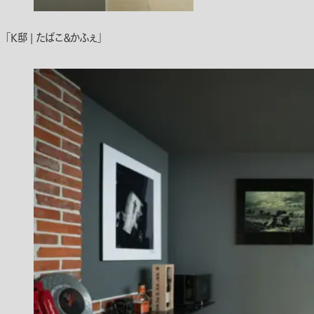
「K邸 | たばこ＆かふぇ」