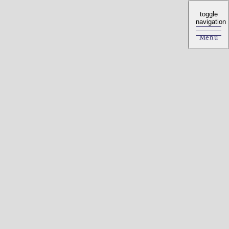
toggle
toggle
navigation
navigation
Menu
Menu