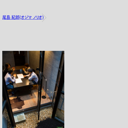
尾島 紀郎(オジマ ノリオ)