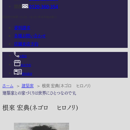
関西
0120-360-354
電話受付時間：10:00 - 18:00 (年末年始は除く)
資料請求
各種お問い合わせ
店舗来店予約
お電話
来店予約
資料請求
ホーム
>
建築家
>
根來 宏典(ネゴロ ヒロノリ)
建築家との家づくりは世界にひとつなのです。
根來 宏典(ネゴロ ヒロノリ)