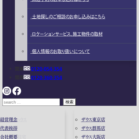
土地探しのご相談のお申し込みはこちら
ロケーションサービス、施工物件の取材
個人情報のお取り扱いについて
関東
0120-054-354
関西
0120-360-354
検索
ガレージハウス
経営理念
ザウス東京店
高級住宅
代表挨拶
ザウス群馬店
店舗併用住宅
会社概要
ザウス大阪店