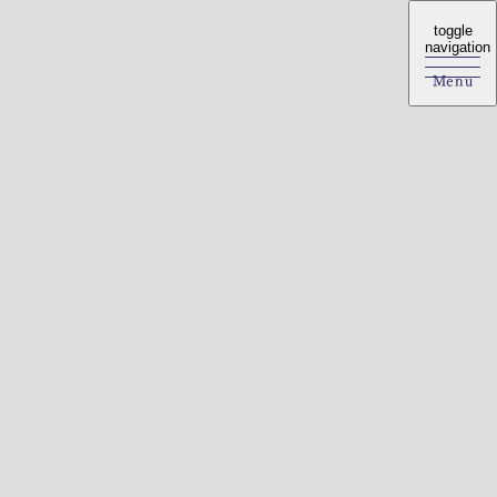
toggle
toggle
navigation
navigation
Menu
Menu