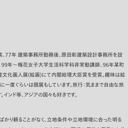
業、７７年 建築事務所勤務後、原田彰建築設計事務所を設
、９９年～梅花女子大学生活科学科非常勤講師、９６年某町
政経文化画人展(絵画)にて内閣総理大臣賞を受賞。趣味は絵
に一度ぐらいは個展もしています。旅行：気ままで自由な旅
。インド等、アジアの国々も好きです。
にばかり頼ることがなく、立地条件や立地環境に合った明る