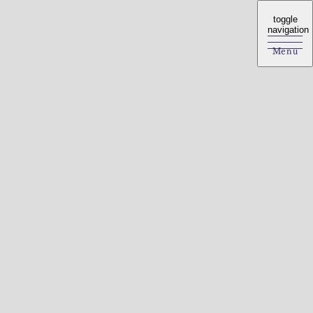
toggle
toggle
navigation
navigation
Menu
Menu