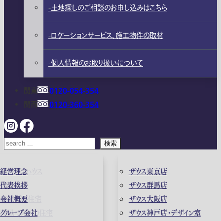
土地探しのご相談のお申し込みはこちら
ロケーションサービス、施工物件の取材
個人情報のお取り扱いについて
関東
0120-054-354
関西
0120-360-354
検索
ガレージハウス
経営理念
ザウス東京店
高級住宅
代表挨拶
ザウス群馬店
店舗併用住宅
会社概要
ザウス大阪店
和風モダンの住宅
グループ会社
ザウス神戸店・デザイン室