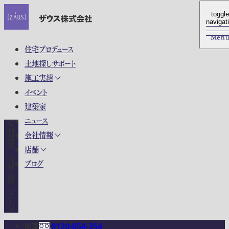
toggle
toggle
navigat
navigat
Men
Men
住宅プロデュース
土地探しサポート
施工実績
イベント
建築家
ニュース
資料請求・各種お問い合わせ
会社情報
店舗
ブログ
関東
0120-054-354