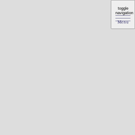
toggle
toggle
navigation
navigation
Menu
Menu