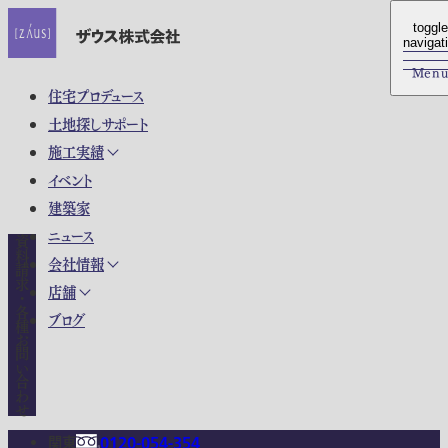
toggle
toggle
navigat
navigat
Men
Men
住宅プロデュース
土地探しサポート
施工実績
イベント
建築家
ニュース
資料請求・各種お問い合わせ
会社情報
店舗
ブログ
関東
0120-054-354