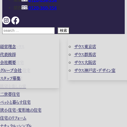
関東
0120-054-354
関西
0120-360-354
検索
ガレージハウス
経営理念
ザウス東京店
高級住宅
代表挨拶
ザウス群馬店
店舗併用住宅
会社概要
ザウス大阪店
和風モダンの住宅
グループ会社
ザウス神戸店・デザイン室
中庭のある家
スタッフ募集
眺望を楽しむ家
二世帯住宅
ペットと暮らす住宅
狭小住宅・変形地の住宅
住宅のリフォーム
ナチュラル・シンプル