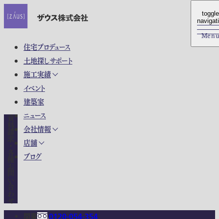
toggle
toggle
navigat
navigat
Men
Men
住宅プロデュース
土地探しサポート
施工実績
イベント
建築家
ニュース
資料請求・各種お問い合わせ
会社情報
店舗
ブログ
関東
0120-054-354