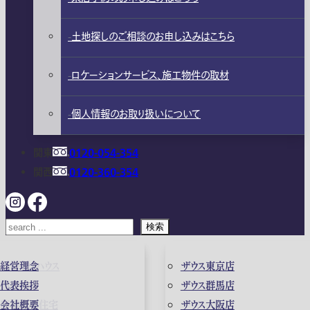
土地探しのご相談のお申し込みはこちら
ロケーションサービス、施工物件の取材
個人情報のお取り扱いについて
関東
0120-054-354
関西
0120-360-354
検索
ガレージハウス
経営理念
ザウス東京店
高級住宅
代表挨拶
ザウス群馬店
店舗併用住宅
会社概要
ザウス大阪店