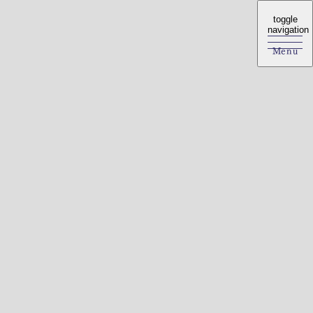
toggle
toggle
navigation
navigation
Menu
Menu