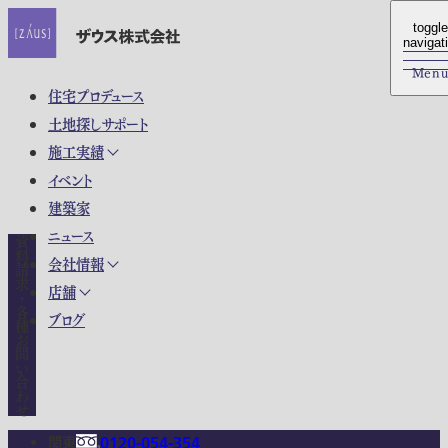
toggle
toggle
navigat
navigat
Men
Men
住宅プロデュース
土地探しサポート
施工実績
イベント
建築家
ニュース
資料請求・各種お問い合わせ
会社情報
店舗
ブログ
関東
0120-054-354