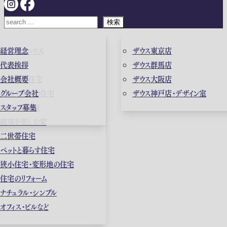
検索
ガレージハウス
経営理念
ザウス東京店
高級住宅
代表挨拶
ザウス群馬店
店舗併用住宅
会社概要
ザウス大阪店
和風モダンの住宅
グループ会社
ザウス神戸店・デザイン室
中庭のある家
スタッフ募集
眺望を楽しむ家
二世帯住宅
ペットと暮らす住宅
狭小住宅・変形地の住宅
住宅のリフォーム
ナチュラル・シンプル
オフィス・ビルなど