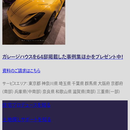
ガレージハウスを64邸掲載した事例集ほかをプレゼント中！
資料のご請求はこちら
サービスエリア：東京都 神奈川県 埼玉県 千葉県 群馬県 大阪府 京都府
(南部) 兵庫県(中南部) 奈良県 和歌山県 滋賀県(南部) 三重県(一部)
住宅プロデュースを知る
土地探しサポートを知る