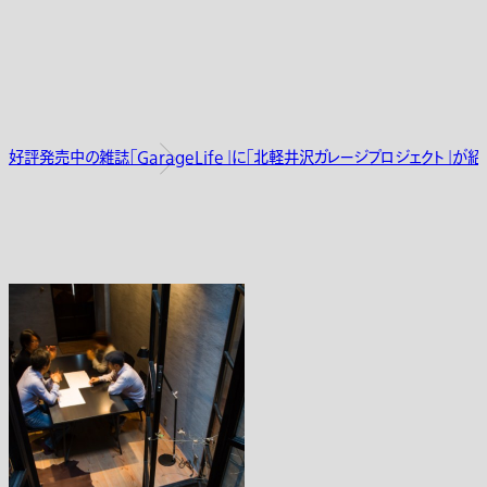
好評発売中の雑誌「GarageLife」に「北軽井沢ガレージプロジェクト」が紹