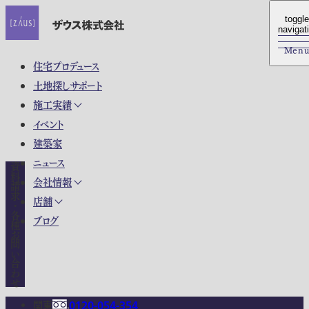
toggle
toggle
navigat
navigat
Men
Men
住宅プロデュース
土地探しサポート
施工実績
イベント
建築家
ニュース
資料請求・各種お問い合わせ
会社情報
店舗
ブログ
関東
0120-054-354