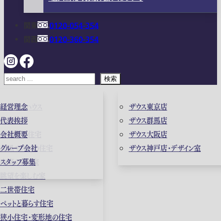
関東
0120-054-354
関西
0120-360-354
検索
ガレージハウス
経営理念
ザウス東京店
高級住宅
代表挨拶
ザウス群馬店
店舗併用住宅
会社概要
ザウス大阪店
和風モダンの住宅
グループ会社
ザウス神戸店・デザイン室
中庭のある家
スタッフ募集
眺望を楽しむ家
二世帯住宅
ペットと暮らす住宅
狭小住宅・変形地の住宅