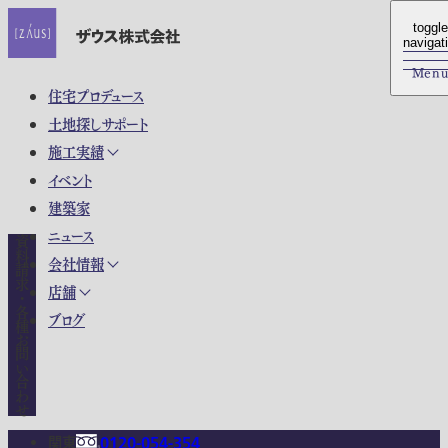
toggle
toggle
navigat
navigat
Men
Men
住宅プロデュース
土地探しサポート
施工実績
イベント
建築家
ニュース
資料請求・各種お問い合わせ
会社情報
店舗
ブログ
関東
0120-054-354