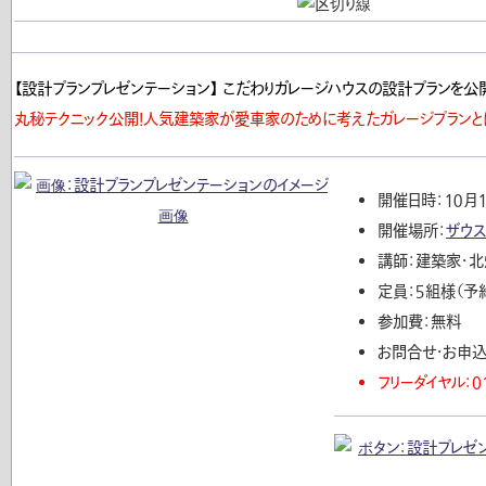
【設計プランプレゼンテーション】 こだわりガレージハウスの設計プランを公開
丸秘テクニック公開！人気建築家が愛車家のために考えたガレージプランと
開催日時：１０月１
開催場所：
ザウ
講師：建築家・北
定員：５組様（予
参加費：無料
お問合せ・お申込
フリーダイヤル：01