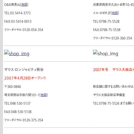
Ｏ＆Ｋ南青山[
地図
]
兵庫県西宮市久出ヶ谷町10-45
TEL:03-5414-3773
イル・ロゼオ2F[
地図
]
FAX:03-5414-0013
TEL:0798-75-5528
フリーダイヤル：0120-054-354
FAX:0798-75-5538
フリーダイヤル：0120-360-354
ザウス・ロンジャビティ熊谷
2007年冬 ザウス大阪店
２００７年４月２８日オープン!!
〒360-0846
新店舗に関するお問い合わせは
埼玉県熊谷市拾六間101-1
[地図
]
ザウス大阪店新店準備室
TEL:048-530-5137
TEL:0798-75-5526
までお願い
FAX:048-530-5138
フリーダイヤル：0120-375-354