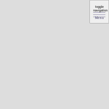
toggle
toggle
navigation
navigation
Menu
Menu