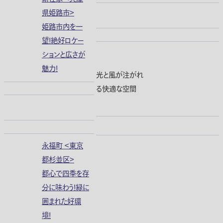
県姫路市＞
姫路市内を一
望！絶好ロケー
ションと広さが
魅力！
光と風が注がれ
る快適な空間
永福町 ＜東京
都杉並区＞
都心で四季を存
分に味わう！緑に
囲まれた好環
境！