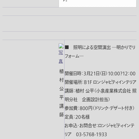
■ 照明による空間演出 ―明かりでリ
フォーム―
植
開催日時：３月２１日（日）１０:００?１２：００
村
開催場所：Ｂ１Ｆ ロンジャビティインテリア
公
講師：植村 公平（小泉産業株式会社 照
平
明分社 企画設計担当）
講
参加費：８００円（ドリンク・デザート付き）
師
定員：２０名様
お申込・お問合せ：ロンジャビティインテ
リア 03-5768-1933