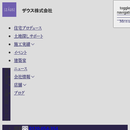
toggle
toggle
navigat
navigat
Men
Men
住宅プロデュース
土地探しサポート
施工実績
イベント
建築家
ニュース
資料請求・各種お問い合わせ
会社情報
店舗
ブログ
関東
0120-054-354