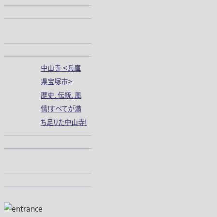
中山寺 ＜兵庫
県宝塚市＞
歴史、伝統、風
情！すべてが満
ち足りた中山寺！