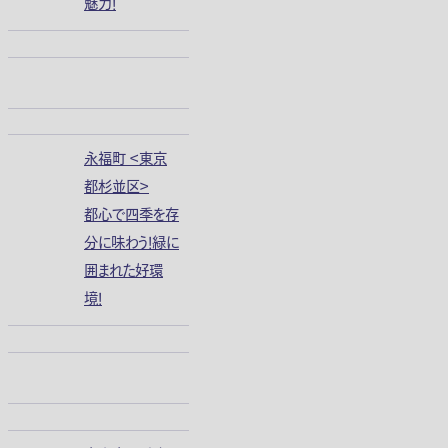
魅力！
永福町 ＜東京
都杉並区＞
都心で四季を存
分に味わう！緑に
囲まれた好環
境！