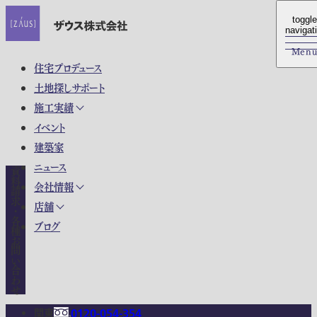
toggle
toggle
navigat
navigat
Men
Men
住宅プロデュース
土地探しサポート
施工実績
イベント
建築家
ニュース
資料請求・各種お問い合わせ
会社情報
店舗
ブログ
関東
0120-054-354