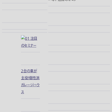
２台の車が
主役！個性派
ガレージハウ
ス