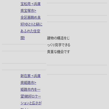
宝松苑 ＜兵庫
県宝塚市＞
全区画眺め良
好！ゆとりと緑に
あふれた住空
間！
建物の構造をじ
っくり見学できる
貴重な機会です
新在家 ＜兵庫
県姫路市＞
姫路市内を一
望！絶好ロケー
ションと広さが