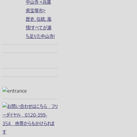
中山寺 ＜兵庫
県宝塚市＞
歴史、伝統、風
情！すべてが満
ち足りた中山寺！