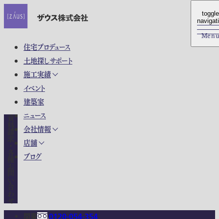
toggle
toggle
navigat
navigat
Men
Men
住宅プロデュース
土地探しサポート
施工実績
イベント
建築家
ニュース
資料請求・各種お問い合わせ
会社情報
店舗
ブログ
関東
0120-054-354