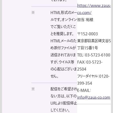
https://www.zaus-
※
HTML形式のメー
co.com/
ルです。オンライン
担当：柘植
でご覧いただくこ
とを推奨します。
〒152-0003
HTMLメールのた
東京都目黒区碑文谷5
め添付ファイルが
丁目15番1号
送信されておりま
TEL：03-5723-6100
すが、ウイルス等
FAX：03-5723-
の心配はございま
2504
せん。
フリーダイヤル：0120-
399-354
※
配信をご希望され
E-MAIL：
ない方は、以下の
info@zaus-co.com
URLより配信停止
してください。