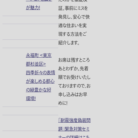
が魅力！
証。事前にミスを
発見し、安心で快
適な住まいを実
現する方法をご
紹介します。
永福町 ＜東京
お席は残すところ
都杉並区＞
あとわずか。先着
四季折々の表情
順でお受けいたし
が楽しめる都心
ておりますので、お
の緑豊かな好
申し込みはお早
環境！
めに！
「耐震強度偽装問
題」緊急対策セミ
ナーの詳細はこち