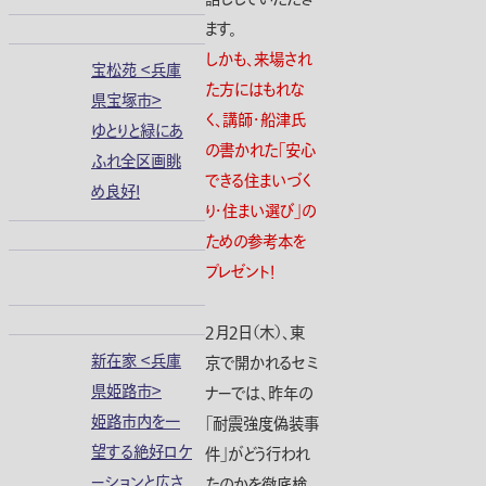
ます。
しかも、来場され
宝松苑 ＜兵庫
た方にはもれな
県宝塚市＞
く、講師・船津氏
ゆとりと緑にあ
の書かれた「安心
ふれ全区画眺
できる住まいづく
め良好！
り・住まい選び」の
ための参考本を
プレゼント！
２月２日（木）、東
新在家 ＜兵庫
京で開かれるセミ
県姫路市＞
ナーでは、昨年の
姫路市内を一
「耐震強度偽装事
望する絶好ロケ
件」がどう行われ
ーションと広さ
たのかを徹底検