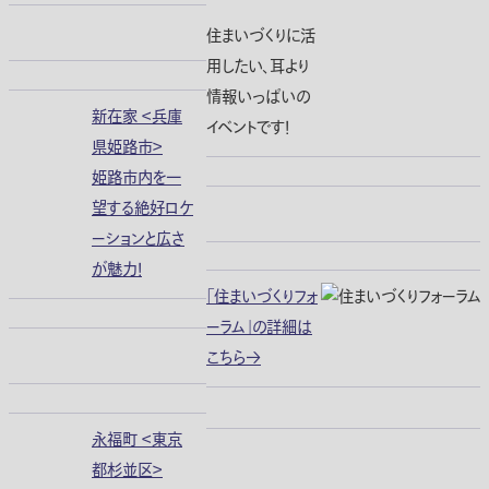
住まいづくりに活
用したい、耳より
情報いっぱいの
新在家 ＜兵庫
イベントです！
県姫路市＞
姫路市内を一
望する絶好ロケ
ーションと広さ
が魅力！
「住まいづくりフォ
ーラム」の詳細は
こちら→
永福町 ＜東京
都杉並区＞