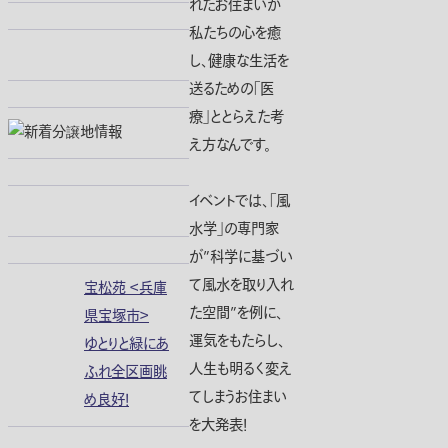
れたお住まいが
私たちの心を癒
し、健康な生活を
送るための「医
療」ととらえた考
え方なんです。
イベントでは、「風
水学」の専門家
が”科学に基づい
て風水を取り入れ
宝松苑 ＜兵庫
た空間”を例に、
県宝塚市＞
運気をもたらし、
ゆとりと緑にあ
人生も明るく変え
ふれ全区画眺
てしまうお住まい
め良好！
を大発表！