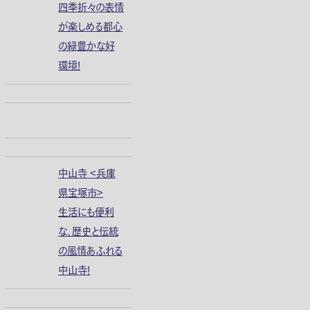
四季折々の表情
が楽しめる都心
の緑豊かな好
環境！
中山寺 ＜兵庫
県宝塚市＞
生活にも便利
な、歴史と伝統
の風情あふれる
中山寺！