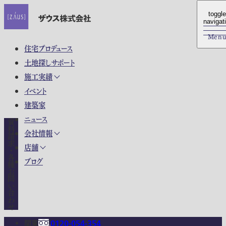
toggle
toggle
navigat
navigat
Men
Men
住宅プロデュース
土地探しサポート
施工実績
イベント
建築家
ニュース
資料請求・各種お問い合わせ
会社情報
店舗
ブログ
関東
0120-054-354