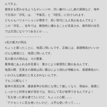
　んですよ。

　素焼きを思わせるようなオレンジや、渋い趣のいぶし銀の屋根など、海外

　で主流の「洋瓦」は、「平板瓦」と「S型瓦」に分けられます。

　どちらもバリエーションが豊富で、若い世代にも人気があるんですよ！

　この「洋瓦」。近年では、断熱性に優れることが見直され、都市部の住宅

　では主流になりつつあるとか...。

　----------・----------

　◇瓦の最大の弱点

　ちょっと困ったことに、地震に弱いんです。正確には、基礎構造がいいか

　げんな建築だと、地震に弱いんです。

　瓦の最大の弱点は、その重量。

　重厚感にあふれる外見通り、重さにより耐震性に難があるんです。

　地震の際、瓦葺きの屋根は高い重心により揺れが増幅され、基礎構造がい

　いかげんな建築だと支えきれないんです。

　でもご心配なく！

　阪神大震災以来、建築基準が以前にも増して厳しくなり、骨組み、基礎に

　しっかりと対策を施す現在では、安心して瓦が使用できるんですよ！

　「瓦を使った家を建てたいけど、ちょっと心配...」

　「アクセントに瓦を使いたいけど、上手な使い方って...」
