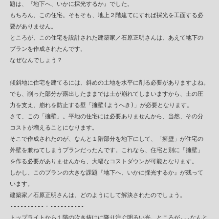
　題は、『地下へ、いかに採光するか』でした。

　もちろん、この住宅。そもそも、地上２階建てにすれば採光を工面する必

　要がありません。

　ところが、この住宅を設計された建築家／石原正明さんは、あえて地下の

　プランを作成されたんです。

　なぜなんでしょう？

　傾斜地に住宅を建てるには、斜めの土地を水平に削る必要がありますよね。

　でも、削った部分が露出したままでは土が崩れてしまいますから、土の圧

　力を支え、崩れを防止する壁「擁壁(ようへき)」が必要となります。

　さて、この「擁壁」。平地の住宅には必要ありませんから、当然、その分

　コストが増えることになります。

　そこで作成されたのが、なんと１階部分を地下にして、「擁壁」が住宅の

　外壁を兼ねてしまうプランだったんです。これなら、住宅と別に「擁壁」

　を作る必要がありませんから、大幅なコストダウンが可能となります。

　しかし、このプランの大きな課題『地下へ、いかに採光するか』が残って

　います。

　建築家／石原正明さんは、どのようにして解決されたのでしょう。

　----------・----------

　トップライトから１階の吹き抜けに降り注ぐ明るい光。ところが...なんと、
