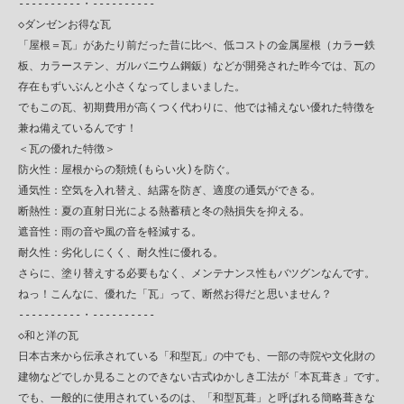
　----------・----------

　◇ダンゼンお得な瓦

　「屋根＝瓦」があたり前だった昔に比べ、低コストの金属屋根（カラー鉄

　板、カラーステン、ガルバニウム鋼鈑）などが開発された昨今では、瓦の

　存在もずいぶんと小さくなってしまいました。

　でもこの瓦、初期費用が高くつく代わりに、他では補えない優れた特徴を

　兼ね備えているんです！

　＜瓦の優れた特徴＞

　防火性：屋根からの類焼(もらい火)を防ぐ。

　通気性：空気を入れ替え、結露を防ぎ、適度の通気ができる。

　断熱性：夏の直射日光による熱蓄積と冬の熱損失を抑える。

　遮音性：雨の音や風の音を軽減する。

　耐久性：劣化しにくく、耐久性に優れる。

　さらに、塗り替えする必要もなく、メンテナンス性もバツグンなんです。

　ねっ！こんなに、優れた「瓦」って、断然お得だと思いません？

　----------・----------

　◇和と洋の瓦

　日本古来から伝承されている「和型瓦」の中でも、一部の寺院や文化財の

　建物などでしか見ることのできない古式ゆかしき工法が「本瓦葺き」です。

　でも、一般的に使用されているのは、「和型瓦葺」と呼ばれる簡略葺きな
