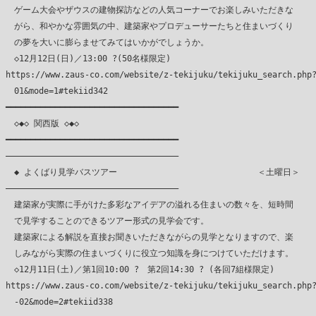
　ゲーム大会やザウスの建物探訪などの人気コーナーでお楽しみいただきな

　がら、和やかな雰囲気の中、建築家やプロデューサーたちと住まいづくり

　の夢を大いに膨らませてみてはいかがでしょうか。

　◇12月12日(日)／13:00 ?(50名様限定)

https://www.zaus-co.com/website/z-tekijuku/tekijuku_search.php?
　01&mode=1#tekiid342

━━━━━━━━━━━━━━━━━━━━━━━━━━━━━━━━━━━

　◇◆◇ 関西版 ◇◆◇

━━━━━━━━━━━━━━━━━━━━━━━━━━━━━━━━━━━

―――――――――――――――――――――――――――――――――――

　◆ よくばり見学バスツアー 　　　　　　　　　　　　　　　　＜土曜日＞

―――――――――――――――――――――――――――――――――――

　建築家が実際に手がけた多彩なアイデアの溢れる住まいの数々を、短時間

　で見学することのできるツアー形式の見学会です。

　建築家による解説を直接お聞きいただきながらの見学となりますので、楽

　しみながら実際の住まいづくりに役立つ知識を身につけていただけます。

　◇12月11日(土)／第1回10:00 ?　第2回14:30 ? (各回7組様限定)

https://www.zaus-co.com/website/z-tekijuku/tekijuku_search.php?
　-02&mode=2#tekiid338
