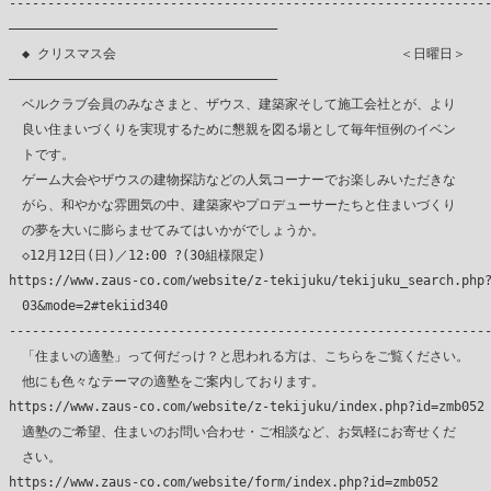
---------------------------------------------------------------
―――――――――――――――――――――――――――――――――――

　◆ クリスマス会 　　　　　　　　　　　　　　　　　　　　　＜日曜日＞

―――――――――――――――――――――――――――――――――――

　ベルクラブ会員のみなさまと、ザウス、建築家そして施工会社とが、より

　良い住まいづくりを実現するために懇親を図る場として毎年恒例のイベン

　トです。

　ゲーム大会やザウスの建物探訪などの人気コーナーでお楽しみいただきな

　がら、和やかな雰囲気の中、建築家やプロデューサーたちと住まいづくり

　の夢を大いに膨らませてみてはいかがでしょうか。

　◇12月12日(日)／12:00 ?(30組様限定)

https://www.zaus-co.com/website/z-tekijuku/tekijuku_search.php?
　03&mode=2#tekiid340

---------------------------------------------------------------
　「住まいの適塾」って何だっけ？と思われる方は、こちらをご覧ください。

　他にも色々なテーマの適塾をご案内しております。

https://www.zaus-co.com/website/z-tekijuku/index.php?id=zmb052

　適塾のご希望、住まいのお問い合わせ・ご相談など、お気軽にお寄せくだ

　さい。

https://www.zaus-co.com/website/form/index.php?id=zmb052
