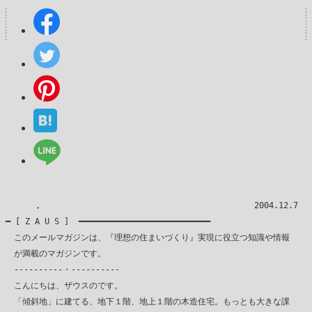
　　　 ,　　　　　　　　　　　　　　　　　　　　　　　　　 2004.12.7

━ [ Z A U S ]  ━━━━━━━━━━━━━━━━━━━━━━━━━━━

　このメールマガジンは、『理想の住まいづくり』実現に役立つ知識や情報

　が満載のマガジンです。

　----------・----------

　こんにちは、ザウスのです。

　「傾斜地」に建てる、地下１階、地上１階の木造住宅。もっとも大きな課
