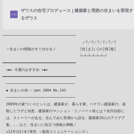
―――――――――――――――――――――――――――――――――――

　　　　　　　　　　　　　　　　　　　　　  ／?／?／?／?／?／?

　＜住まいの情報がすぐ分かる＞　　　　　　 │住│ま│い│の│情│報│

　　　　　　　　　　　　　　　　　　　　　 └─┴─┴─┴─┴─┴─┘

━━━━━━━━━━━━━━━━━━━━━━━━━━━━━━━━━━━

　◇◆◇ 今週のおすすめ ◇◆◇

━━━━━━━━━━━━━━━━━━━━━━━━━━━━━━━━━━━

　―――――――――――――――――――――――――――――――――

　◆ 住まいの本---pen 2004 No.143

　―――――――――――――――――――――――――――――――――

　2005年の家づくりヒントは、建築家が、暮らす家。ベテラン建築家の、成

　熟したワザと知恵。建築家のマンション・リノベート術とは？名作自邸に

　は、ストーリーがある。住んでみた実感から語る、建築家20人のアイデア

　集。...など、住まいに役立つ情報が満載！

　◇12月1日(水)発売 ＜阪急コミュニケーションズ＞
