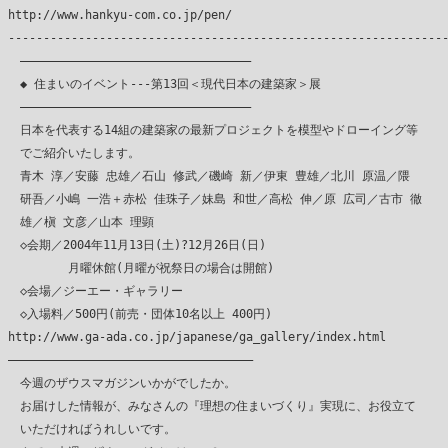
http://www.hankyu-com.co.jp/pen/

---------------------------------------------------------------
　―――――――――――――――――――――――――――――――――

　◆ 住まいのイベント---第13回＜現代日本の建築家＞展

　―――――――――――――――――――――――――――――――――

　日本を代表する14組の建築家の最新プロジェクトを模型やドローイング等

　でご紹介いたします。

　青木 淳／安藤 忠雄／石山 修武／磯崎 新／伊東 豊雄／北川 原温／隈

　研吾／小嶋 一浩＋赤松 佳珠子／妹島 和世／高松 伸／原 広司／古市 徹

　雄／槇 文彦／山本 理顕

　◇会期／2004年11月13日(土)?12月26日(日)

　　　　　月曜休館(月曜が祝祭日の場合は開館)

　◇会場／ジーエー・ギャラリー

　◇入場料／500円(前売・団体10名以上 400円)

http://www.ga-ada.co.jp/japanese/ga_gallery/index.html

―――――――――――――――――――――――――――――――――――

　今週のザウスマガジンいかがでしたか。

　お届けした情報が、みなさんの『理想の住まいづくり』実現に、お役立て

　いただければうれしいです。
