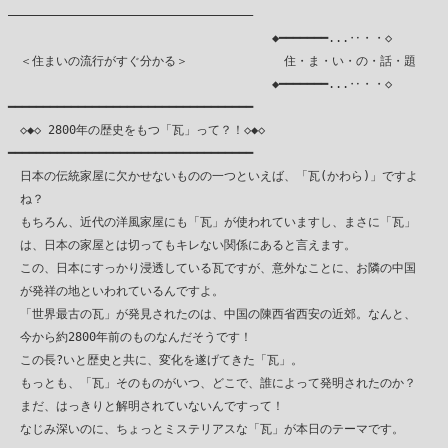
―――――――――――――――――――――――――――――――――――

　　　　　　　　　　　　　　　　　　　　　　◆━━━━━━━...‥・・◇

　＜住まいの流行がすぐ分かる＞　　　　　　　　住・ま・い・の・話・題

　　　　　　　　　　　　　　　　　　　　　　◆━━━━━━━...‥・・◇

━━━━━━━━━━━━━━━━━━━━━━━━━━━━━━━━━━━

　◇◆◇ 2800年の歴史をもつ「瓦」って？！◇◆◇

━━━━━━━━━━━━━━━━━━━━━━━━━━━━━━━━━━━

　日本の伝統家屋に欠かせないものの一つといえば、「瓦(かわら)」ですよ

　ね？

　もちろん、近代の洋風家屋にも「瓦」が使われていますし、まさに「瓦」

　は、日本の家屋とは切ってもキレない関係にあると言えます。

　この、日本にすっかり浸透している瓦ですが、意外なことに、お隣の中国

　が発祥の地といわれているんですよ。

　「世界最古の瓦」が発見されたのは、中国の陳西省西安の近郊。なんと、

　今から約2800年前のものなんだそうです！

　この長?いと歴史と共に、変化を遂げてきた「瓦」。

　もっとも、「瓦」そのものがいつ、どこで、誰によって発明されたのか？

　まだ、はっきりと解明されていないんですって！

　なじみ深いのに、ちょっとミステリアスな「瓦」が本日のテーマです。
