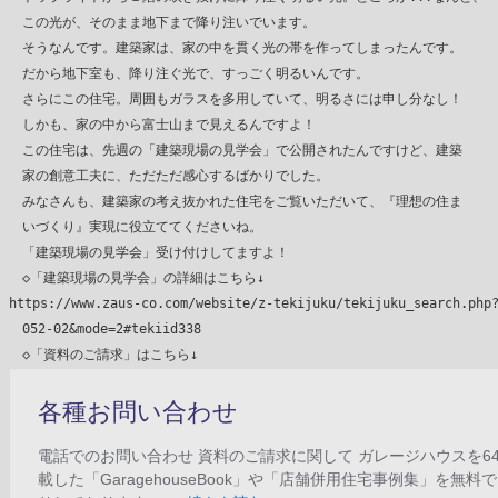
　この光が、そのまま地下まで降り注いでいます。

　そうなんです。建築家は、家の中を貫く光の帯を作ってしまったんです。

　だから地下室も、降り注ぐ光で、すっごく明るいんです。

　さらにこの住宅。周囲もガラスを多用していて、明るさには申し分なし！

　しかも、家の中から富士山まで見えるんですよ！

　この住宅は、先週の「建築現場の見学会」で公開されたんですけど、建築

　家の創意工夫に、ただただ感心するばかりでした。

　みなさんも、建築家の考え抜かれた住宅をご覧いただいて、『理想の住ま

　いづくり』実現に役立ててくださいね。

　「建築現場の見学会」受け付けしてますよ！

　◇「建築現場の見学会」の詳細はこちら↓

https://www.zaus-co.com/website/z-tekijuku/tekijuku_search.php?
　052-02&mode=2#tekiid338
