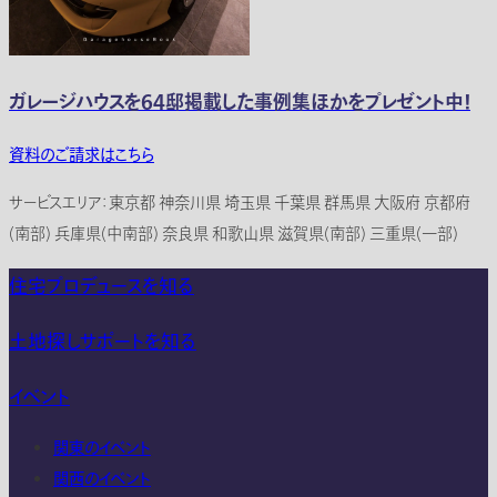
ガレージハウスを64邸掲載した事例集ほかをプレゼント中！
資料のご請求はこちら
サービスエリア：東京都 神奈川県 埼玉県 千葉県 群馬県 大阪府 京都府
(南部) 兵庫県(中南部) 奈良県 和歌山県 滋賀県(南部) 三重県(一部)
住宅プロデュースを知る
土地探しサポートを知る
イベント
関東のイベント
関西のイベント