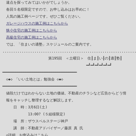
　違点を探ってみてはいかがでしょうか。

　各回５名様限定ですので、お申し込みはお早めに！

　人気の施工例ページです。ぜひご覧ください。

ガレージハウスの施工例はこちらから
狭小住宅の施工例はこちらから
高級住宅の施工例はこちらから
　では、「住まいの適塾」スケジュールのご案内です。

...............................................................
　　　　　　　　　　　　 第195回　＜土曜日＞　住┃ま┃い┃の┃適┃塾┃

　　　　　　　　　　　　　　　　　　　　　　　━┛━┛━┛━┛━┛━┛

━━━━━━━━━━━━━━━━━━━━━━━━━━━━━━━━━━━

　◇◆◇ 「いい土地とは」勉強会 ◇◆◇

━━━━━━━━━━━━━━━━━━━━━━━━━━━━━━━━━━━

　値段だけではわからない土地の価値。不動産のチラシなど広告からどう情

　報をキャッチし整理するなど解説します。

　　　日　時：3月6日(土)

　　　　　　　13:00? (５組様限定)

　　　場　所：ザウスベルステージ神戸

　　　講　師：不動産アドバイザー／藤原 真 氏

　◇詳細、お申込みはこちら
