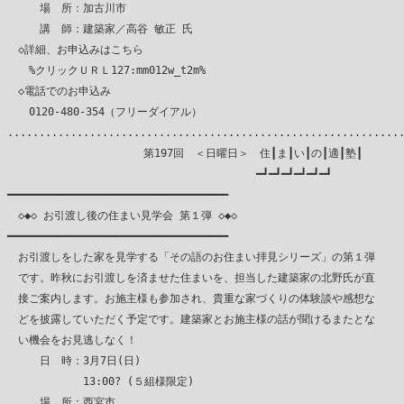
　　　場　所：加古川市

　　　講　師：建築家／高谷 敏正 氏

　◇詳細、お申込みはこちら

　　%クリックＵＲＬ127:mm012w_t2m%

　◇電話でのお申込み

　　0120-480-354（フリーダイアル）

...............................................................
　　　　　　　　　　　　 第197回　＜日曜日＞　住┃ま┃い┃の┃適┃塾┃

　　　　　　　　　　　　　　　　　　　　　　　━┛━┛━┛━┛━┛━┛

━━━━━━━━━━━━━━━━━━━━━━━━━━━━━━━━━━━

　◇◆◇ お引渡し後の住まい見学会 第１弾 ◇◆◇

━━━━━━━━━━━━━━━━━━━━━━━━━━━━━━━━━━━

　お引渡しをした家を見学する「その語のお住まい拝見シリーズ」の第１弾

　です。昨秋にお引渡しを済ませた住まいを、担当した建築家の北野氏が直

　接ご案内します。お施主様も参加され、貴重な家づくりの体験談や感想な

　どを披露していただく予定です。建築家とお施主様の話が聞けるまたとな

　い機会をお見逃しなく！

　　　日　時：3月7日(日)

　　　　　　　13:00? (５組様限定)

　　　場　所：西宮市
