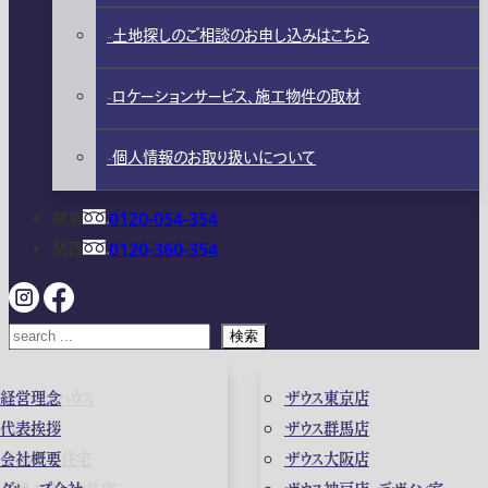
土地探しのご相談のお申し込みはこちら
ロケーションサービス、施工物件の取材
個人情報のお取り扱いについて
関東
0120-054-354
関西
0120-360-354
検索
ガレージハウス
経営理念
ザウス東京店
高級住宅
代表挨拶
ザウス群馬店
店舗併用住宅
会社概要
ザウス大阪店