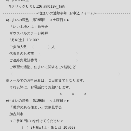
　　%クリックＵＲＬ126:mm012w_tm%

-----------------◇住まいの適塾参加 お申込フォーム◇------------------
　◆住まいの適塾　第195回　＜土曜日＞◆

　　「いい土地とは」勉強会

　　ザウスベルステージ神戸

　　3月6(土) 13:00?

　　ご参加人数　（　　　　）人

　　代表者のお名前　（　　　　　　　　　　）

　　ご連絡先電話番号（　　　　　　　　　　）

　　ご希望の適塾、住まいに関するご相談など

　　（　　　　　　　　　　　　　　　　　　　　　　　　　　　　　　）

　※メールでのお申込みは、２日前までとなります。

　　それ以降は、お電話にてお願いします。

----------------------------◇-----◇-----◇----------------------
　◆住まいの適塾　第196回　＜土曜日＞◆

　　「暖炉のある住まい」実例見学会

　　加古川市

　　＜ご参加回に○を付けてください＞

　　　　　（　）3月6日(土）第１回 10:00?
