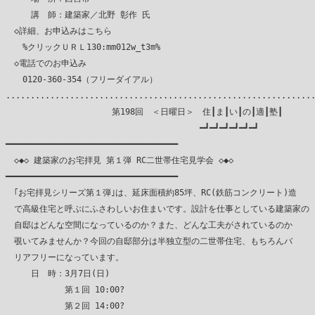
　　　講　師：建築家／北野 彰作 氏

　◇詳細、お申込みはこちら

　　%クリックＵＲＬ130:mm012w_t3m%

　◇電話でのお申込み

　　0120-360-354（フリーダイアル）

...............................................................
　　　　　　　　　　　　 第198回　＜日曜日＞　住┃ま┃い┃の┃適┃塾┃

　　　　　　　　　　　　　　　　　　　　　　　━┛━┛━┛━┛━┛━┛

━━━━━━━━━━━━━━━━━━━━━━━━━━━━━━━━━━━

　◇◆◇ 建築家のお宅拝見 第１弾 RC二世帯住宅見学会 ◇◆◇

━━━━━━━━━━━━━━━━━━━━━━━━━━━━━━━━━━━

　｢お宅拝見シリーズ第１弾｣は、延床面積約85坪、RC(鉄筋コンクリート)造

　で高級住宅と呼ぶにふさわしいお住まいです。設計を仕事としている建築家の

　自邸はどんな空間になっているのか？また、どんな工夫がされているのか

　覗いてみませんか？今回の自邸部分は半独立型の二世帯住宅、もちろんバ

　リアフリーになっています。

　　　日　時：3月7日(日)

　　　　　　　第１回 10:00?

　　　　　　　第２回 14:00?
