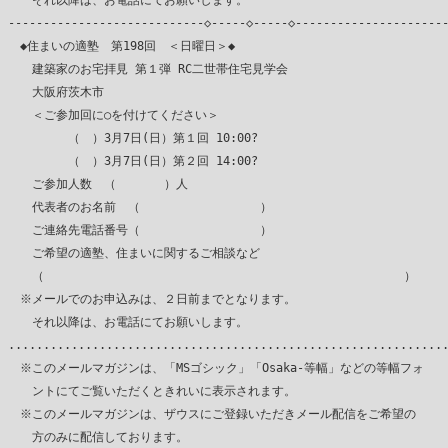
　　それ以降は、お電話にてお願いします。

----------------------------◇-----◇-----◇----------------------
　◆住まいの適塾　第198回　＜日曜日＞◆

　　建築家のお宅拝見 第１弾 RC二世帯住宅見学会

　　大阪府茨木市

　　＜ご参加回に○を付けてください＞

　　　　　（　）3月7日(日）第１回 10:00?

　　　　　（　）3月7日(日）第２回 14:00?

　　ご参加人数　（　　　　）人

　　代表者のお名前　（　　　　　　　　　　）

　　ご連絡先電話番号（　　　　　　　　　　）

　　ご希望の適塾、住まいに関するご相談など

　　（　　　　　　　　　　　　　　　　　　　　　　　　　　　　　　）

　※メールでのお申込みは、２日前までとなります。

　　それ以降は、お電話にてお願いします。

...............................................................
　※このメールマガジンは、「MSゴシック」「Osaka-等幅」などの等幅フォ

　　ントにてご覧いただくときれいに表示されます。

　※このメールマガジンは、ザウスにご登録いただきメール配信をご希望の

　　方のみに配信しております。
