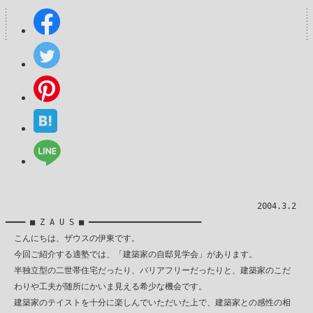
　　　　　　　　　　　　　　　　　　　　　　　　　　　　　　2004.3.2

━━━━ ■ Z A U S ■ ━━━━━━━━━━━━━━━━━━━━━━━

　こんにちは、ザウスの伊東です。

　今回ご紹介する適塾では、「建築家の自邸見学会」があります。

　半独立型の二世帯住宅だったり、バリアフリーだったりと、建築家のこだ

　わりや工夫が随所にかいま見える希少な機会です。

　建築家のテイストを十分に楽しんでいただいた上で、建築家との感性の相
