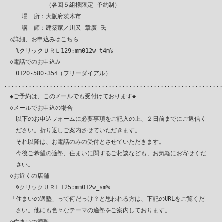
　　　　　　　（各回５組様限定 予約制）

　　　場　所：大阪府茨木市

　　　講　師：建築家／川又 章廣 氏

　◇詳細、お申込みはこちら

　　%クリックＵＲＬ129:mm012w_t4m%

　◇電話でのお申込み

　　0120-580-354（フリーダイアル）

...............................................................
　◆ご予約は、このメールでも受付けております◆

　◇メールでお申込の場合

　　以下のお申込フォームに必要事項をご記入の上、２日前までにご返信く

　　ださい。折り返しご案内させていただきます。

　　それ以降は、お電話のみの受付とさせていただきます。

　　今後ご希望の適塾、住まいに関するご相談なども、お気軽にお寄せくだ

　　さい。

　◇お近くの店舗

　　%クリックＵＲＬ125:mm012w_sm%

　「住まいの適塾」って何だっけ？と思われる方は、下記のURLをご覧くだ

　　さい。他にも色々なテーマの適塾をご案内しております。

　◇住まいの適塾
