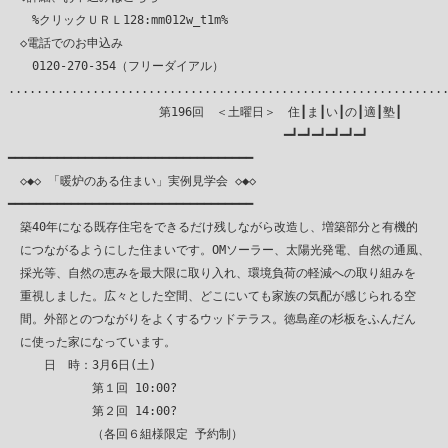
　　%クリックＵＲＬ128:mm012w_t1m%

　◇電話でのお申込み

　　0120-270-354（フリーダイアル）

...............................................................
　　　　　　　　　　　　 第196回　＜土曜日＞　住┃ま┃い┃の┃適┃塾┃

　　　　　　　　　　　　　　　　　　　　　　　━┛━┛━┛━┛━┛━┛

━━━━━━━━━━━━━━━━━━━━━━━━━━━━━━━━━━━

　◇◆◇ 「暖炉のある住まい」実例見学会 ◇◆◇

━━━━━━━━━━━━━━━━━━━━━━━━━━━━━━━━━━━

　築40年になる既存住宅をできるだけ残しながら改造し、増築部分と有機的

　につながるようにした住まいです。OMソーラー、太陽光発電、自然の通風、

　採光等、自然の恵みを最大限に取り入れ、環境負荷の軽減への取り組みを

　重視しました。広々とした空間、どこにいても家族の気配が感じられる空

　間。外部とのつながりをよくするウッドテラス。徳島産の杉板をふんだん

　に使った家になっています。

　　　日　時：3月6日(土)

　　　　　　　第１回 10:00?

　　　　　　　第２回 14:00?

　　　　　　　（各回６組様限定 予約制）
