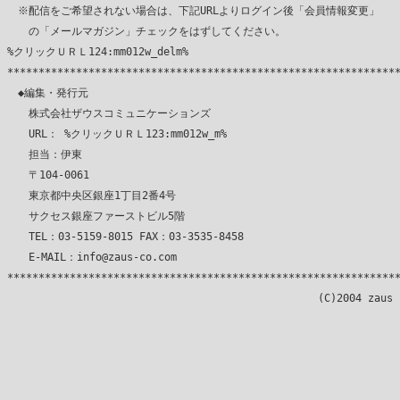
　※配信をご希望されない場合は、下記URLよりログイン後「会員情報変更」

　　の「メールマガジン」チェックをはずしてください。

%クリックＵＲＬ124:mm012w_delm%

***************************************************************
　◆編集・発行元

　　株式会社ザウスコミュニケーションズ

　　URL： %クリックＵＲＬ123:mm012w_m%

　　担当：伊東

　　〒104-0061

　　東京都中央区銀座1丁目2番4号

　　サクセス銀座ファーストビル5階

　　TEL：03-5159-8015 FAX：03-3535-8458

　　E-MAIL：info@zaus-co.com

***************************************************************