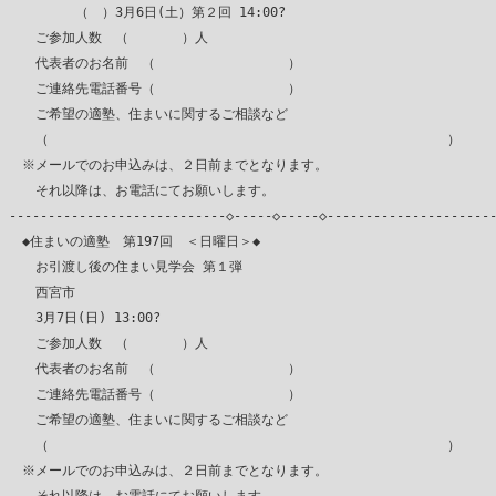
　　　　　（　）3月6日(土）第２回 14:00?

　　ご参加人数　（　　　　）人

　　代表者のお名前　（　　　　　　　　　　）

　　ご連絡先電話番号（　　　　　　　　　　）

　　ご希望の適塾、住まいに関するご相談など

　　（　　　　　　　　　　　　　　　　　　　　　　　　　　　　　　）

　※メールでのお申込みは、２日前までとなります。

　　それ以降は、お電話にてお願いします。

----------------------------◇-----◇-----◇----------------------
　◆住まいの適塾　第197回　＜日曜日＞◆

　　お引渡し後の住まい見学会 第１弾

　　西宮市

　　3月7日(日) 13:00?　

　　ご参加人数　（　　　　）人

　　代表者のお名前　（　　　　　　　　　　）

　　ご連絡先電話番号（　　　　　　　　　　）

　　ご希望の適塾、住まいに関するご相談など

　　（　　　　　　　　　　　　　　　　　　　　　　　　　　　　　　）

　※メールでのお申込みは、２日前までとなります。
